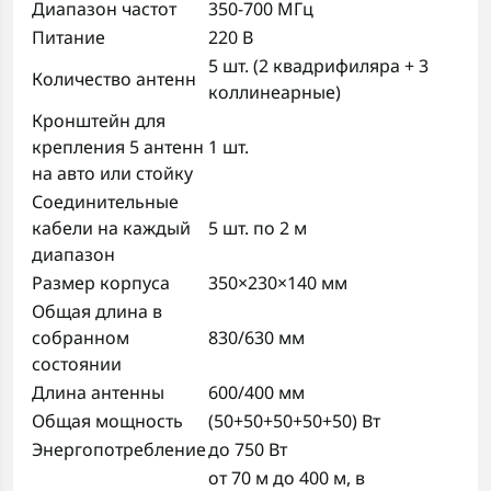
Диапазон частот
350-700 МГц
Питание
220 В
5 шт. (2 квадрифиляра + 3
Количество антенн
коллинеарные)
Кронштейн для
крепления 5 антенн
1 шт.
на авто или стойку
Соединительные
кабели на каждый
5 шт. по 2 м
диапазон
Размер корпуса
350×230×140 мм
Общая длина в
собранном
830/630 мм
состоянии
Длина антенны
600/400 мм
Общая мощность
(50+50+50+50+50) Вт
Энергопотребление
до 750 Вт
от 70 м до 400 м, в