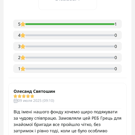
5
1
4
0
3
0
2
0
1
0
Олесанд Святошин
09 июля 2025 (09:10)
Від імені нашого фонду хочемо щиро подякувати
за чудову співпрацю. Замовляли цей РЕБ Грець для
знайомої бригади все пройшло чітко, без
затримок і рівно тоді, коли це було особливо