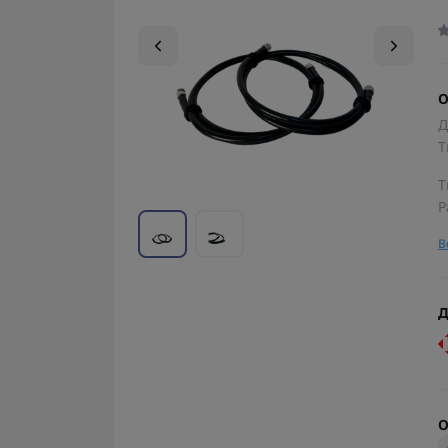
О
Д
Т
Т
Р
В
Д
О