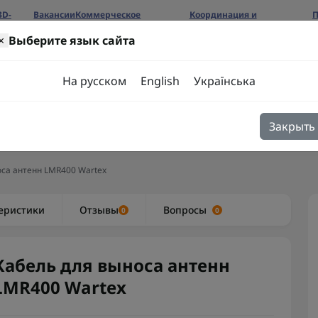
3D-
Вакансии
Коммерческое
Координация и
П
предложение
сотрудничество
б
×
Выберите язык сайта
ров
На русском
English
Українська
Закрыть
я
Блог
Контакты
са антенн LMR400 Wartex
еристики
Отзывы
Вопросы
0
0
Кабель для выноса антенн
LMR400 Wartex