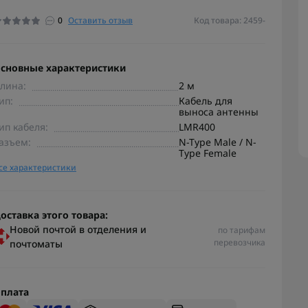
0
Оставить отзыв
Код товара: 2459-
сновные характеристики
лина:
2 м
ип:
Кабель для
выноса антенны
ип кабеля:
LMR400
азъем:
N-Type Male / N-
Type Female
се характеристики
оставка этого товара:
Новой почтой в отделения и
по тарифам
перевозчика
почтоматы
плата