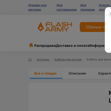
Отзывы про
Для
Для
Услуги 
магазин
поставщиков
тендеров
печати
Каталог това
Распродажа
Доставка и оплата
Информаци
Антенны
Кабели для антенн
Кабель для выно
Все о товаре
Описание
Характ