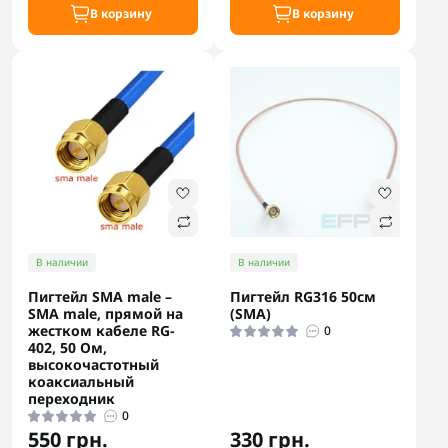
В корзину
В корзину
В наличии
В наличии
Пигтейл SMA male –
Пигтейл RG316 50см
SMA male, прямой на
(SMA)
жестком кабеле RG-
0
402, 50 Ом,
высокочастотный
коаксиальный
переходник
0
550 грн.
330 грн.