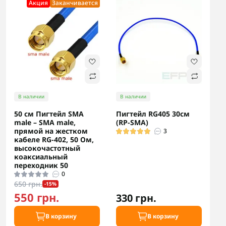
Акция
Заканчивается
В наличии
В наличии
50 см Пигтейл SMA
Пигтейл RG405 30см
male – SMA male,
(RP-SMA)
прямой на жестком
3
кабеле RG-402, 50 Ом,
высокочастотный
коаксиальный
переходник 50
0
650 грн.
-15%
550 грн.
330 грн.
В корзину
В корзину