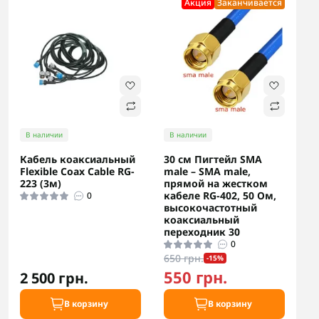
Акция
Заканчивается
В наличии
В наличии
Кабель коаксиальный
30 см Пигтейл SMA
Flexible Coax Cable RG-
male – SMA male,
223 (3м)
прямой на жестком
кабеле RG-402, 50 Ом,
0
высокочастотный
коаксиальный
переходник 30
0
650 грн.
-15%
550 грн.
2 500 грн.
В корзину
В корзину