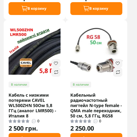
В корзину
В корзину
В наличии
В наличии
Кабель с низкими
Кабельный
потерями CAVEL
радиочастотный
WL500ZHN 50Ом 5,8
пигтейл N-type female -
ГГц (аналог LMR500) -
QMA male переходник,
Италия 8
50 см, 5,8 ГГц, RG58
0
0
2 500 грн.
2 250.00