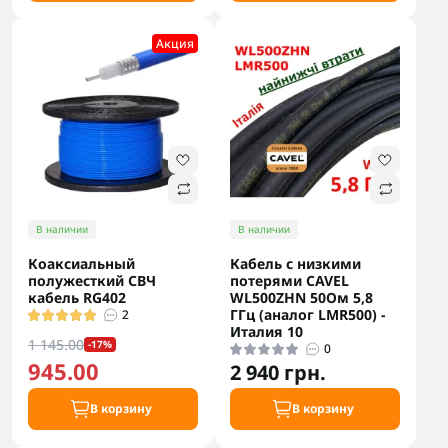
Акция
В наличии
В наличии
Коаксиальный
Кабель с низкими
полужесткий СВЧ
потерями CAVEL
кабель RG402
WL500ZHN 50Ом 5,8
ГГц (аналог LMR500) -
2
Италия 10
1 145.00
-17%
0
945.00
2 940 грн.
В корзину
В корзину