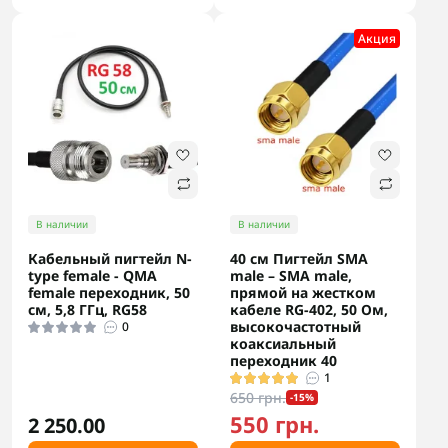
Акция
В наличии
В наличии
Кабельный пигтейл N-
40 см Пигтейл SMA
type female - QMA
male – SMA male,
female переходник, 50
прямой на жестком
см, 5,8 ГГц, RG58
кабеле RG-402, 50 Ом,
высокочастотный
0
коаксиальный
переходник 40
1
650 грн.
-15%
550 грн.
2 250.00