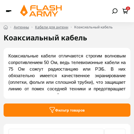
0
Антенны
Кабели для антенн
Коаксиальный кабель
Коаксиальный кабель
Коаксиальные кабели отличаются строгим волновым 
сопротивлением 50 Ом, ведь телевизионные кабели на 
75 Ом сожгут радиостанцию ​​или РЭБ. В них 
обязательно имеется качественное экранирование 
(оплетки, фольги или сплошной трубки), что защищает 
линию от помех соседней техники и предотвращает 
рассеяние сигнала. Этот тип универсален – от 
подключения автомобильных антенн и портативных 
раций до монтажа мощных комплексов РЭБ, 
Фильтр товаров
ретрансляторов и антенных мачт. Заказать актуальные 
модели можно на Flash Army.