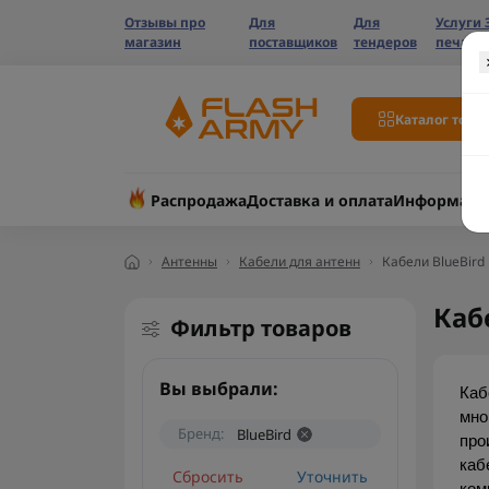
Отзывы про
Для
Для
Услуги 
магазин
поставщиков
тендеров
печати
Каталог това
Распродажа
Доставка и оплата
Информаци
Антенны
Кабели для антенн
Кабели BlueBird
Каб
Фильтр товаров
Вы выбрали:
Каб
мно
Бренд:
BlueBird
про
каб
Сбросить
Уточнить