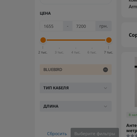
ком
Arm
ЦЕНА
-
грн.
Со
2 тыс.
3 тыс.
4 тыс.
6 тыс.
7 тыс.
BLUEBIRD
ТИП КАБЕЛЯ
ДЛИНА
В на
Анте
мет
Сбросить
Выберите фильтры