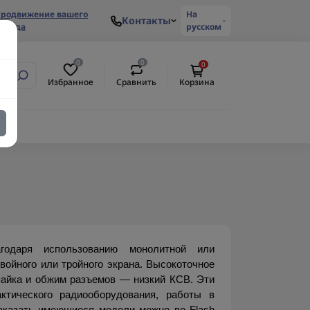
родвижение вашего
На
Контакты
ренда
русском
0
0
0
Избранное
Сравнить
Корзина
годаря использованию монолитной или 
ойного или тройного экрана. Высокоточное 
пайка и обжим разъемов — низкий КСВ. Эти 
тического радиооборудования, работы в 