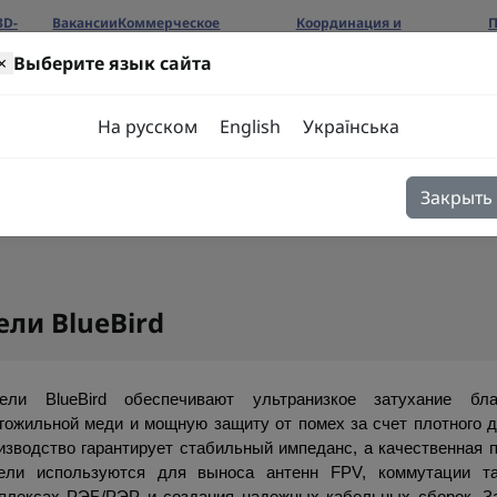
3D-
Вакансии
Коммерческое
Координация и
П
предложение
сотрудничество
б
×
Выберите язык сайта
ров
На русском
English
Українська
Закрыть
я
Блог
Контакты
ели BlueBird
ели BlueBird обеспечивают ультранизкое затухание бла
гожильной меди и мощную защиту от помех за счет плотного дв
изводство гарантирует стабильный импеданс, а качественная 
ели используются для выноса антенн FPV, коммутации так