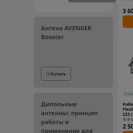
3 6
Антена AVENGER
Booster
Купить
В на
Дипольные
Кабе
Flexi
антенны: принцип
223 
работы и
2 5
применение для