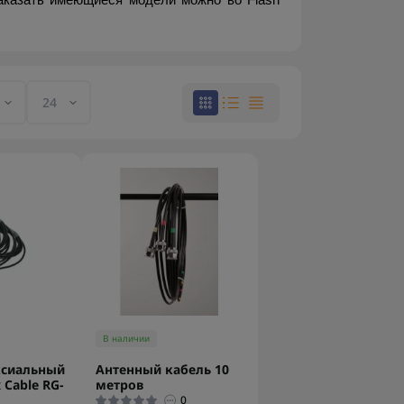
казать имеющиеся модели можно во Flash 
В наличии
ксиальный
Антенный кабель 10
x Cable RG-
метров
0