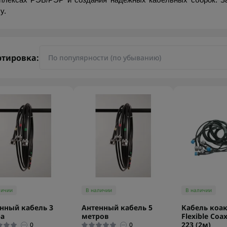
плексах РЭБ/РЭР и создания надежных кабельных сборок. За
y.
ртировка:
личии
В наличии
В наличии
нный кабель 3
Антенный кабель 5
Кабель коа
ра
метров
Flexible Coa
223 (2м)
0
0