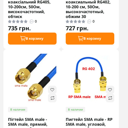
коаксіальний RG405,
коаксиальный RG402,
10-200см, 50Ом,
10-200 см, 50Ом,
високочастотний,
высокочастотный,
обтиск
обжим 30
0
0
735 грн.
727 грн.
В корзину
В корзину
В наличии
В наличии
Пігтейл SMA male -
Пигтейл SMA male - RP
SMA male, прямий,
SMA male, угловой,