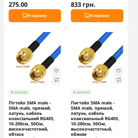
275.00
833 грн.
В корзину
В корзину
В наличии
В наличии
Пігтейл SMA male -
Пигтейл SMA male -
SMA male, прямий,
SMA male, прямой,
латунь, кабель
латунь, кабель
коаксіальний RG405,
коаксиальный RG405,
10-200см, 50Ом,
10-200см, 50Ом,
високочастотний,
высокочастотный,
обтиск
обжим