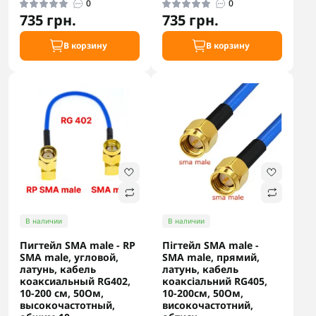
0
0
735 грн.
735 грн.
В корзину
В корзину
В наличии
В наличии
Пигтейл SMA male - RP
Пігтейл SMA male -
SMA male, угловой,
SMA male, прямий,
латунь, кабель
латунь, кабель
коаксиальный RG402,
коаксіальний RG405,
10-200 см, 50Ом,
10-200см, 50Ом,
высокочастотный,
високочастотний,