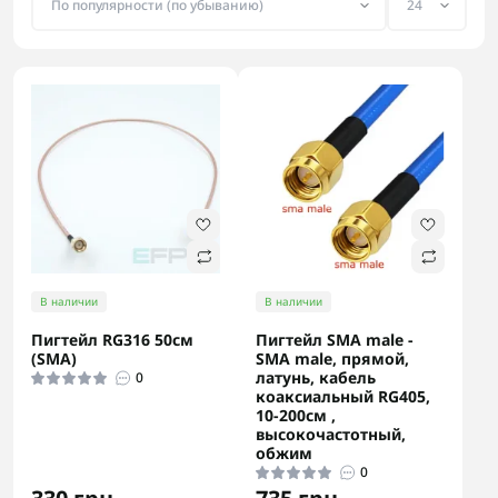
В наличии
В наличии
Пигтейл RG316 50см
Пигтейл SMA male -
(SMA)
SMA male, прямой,
латунь, кабель
0
коаксиальный RG405,
10-200см ,
высокочастотный,
обжим
0