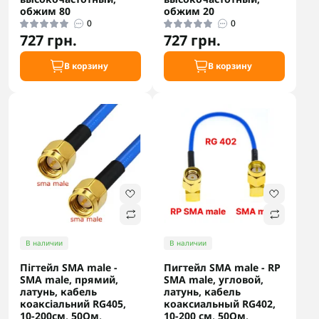
обжим 80
обжим 20
0
0
727 грн.
727 грн.
В корзину
В корзину
В наличии
В наличии
Пігтейл SMA male -
Пигтейл SMA male - RP
SMA male, прямий,
SMA male, угловой,
латунь, кабель
латунь, кабель
коаксіальний RG405,
коаксиальный RG402,
10-200см, 50Ом,
10-200 см, 50Ом,