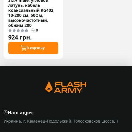
SMA male, угловой,
латунь, кабель
коаксиальный RG402,
10-200 см, 50Ом,
высокочастотный,
обжим 200
0
924 грн.
В корзину
Наш адрес
Украина, г. Каменец-Подольский, Голосковское шоссе, 1