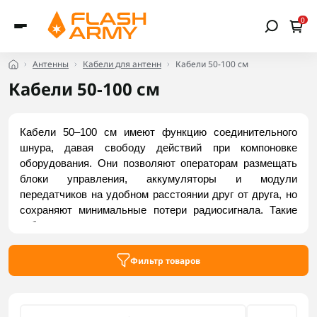
0
Антенны
Кабели для антенн
Кабели 50-100 см
Кабели 50-100 см
Кабели 50–100 см имеют функцию соединительного 
шнура, давая свободу действий при компоновке 
оборудования. Они позволяют операторам размещать 
блоки управления, аккумуляторы и модули 
передатчиков на удобном расстоянии друг от друга, но 
сохраняют минимальные потери радиосигнала. Такие 
кабели активно используются для коммутации 
наземных станций управления БПЛА, подключения 
окопных усилителей, соединения отдельных модулей в 
Фильтр товаров
многодиапазонных комплексах РЭБ. Купить доступные 
модели можно во Flash Army.