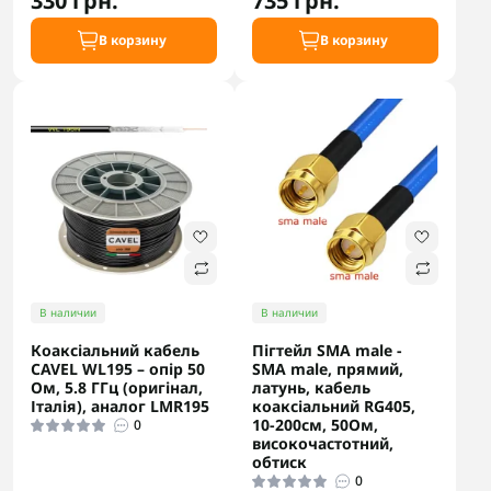
330 грн.
735 грн.
В корзину
В корзину
В наличии
В наличии
Коаксіальний кабель
Пігтейл SMA male -
CAVEL WL195 – опір 50
SMA male, прямий,
Ом, 5.8 ГГц (оригінал,
латунь, кабель
Італія), аналог LMR195
коаксіальний RG405,
10-200см, 50Ом,
0
високочастотний,
обтиск
0