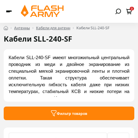
0
Антенны
Кабели для антенн
Кабели SLL-240-SF
Кабели SLL-240-SF
Кабели SLL-240-SF имеют многожильный центральный 
проводник из меди и двойное экранирование из 
специальной мягкой экранировочной ленты и плотной 
оплетки. Такая структура обеспечивает 
исключительную гибкость кабеля даже при низких 
температурах, стабильный КСВ и низкие потери на 
высоких частотах. Используются для производства 
тактических пигтейлов, оснащения мобильных 
комплексов аэроразведки и бортовой коммутации 
Фильтр товаров
беспилотников или робототехники. Заказать 
актуальные модели можно на Flash Army.