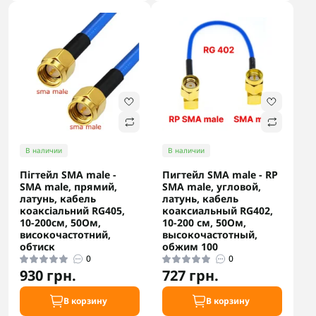
В наличии
В наличии
Пігтейл SMA male -
Пигтейл SMA male - RP
SMA male, прямий,
SMA male, угловой,
латунь, кабель
латунь, кабель
коаксіальний RG405,
коаксиальный RG402,
10-200см, 50Ом,
10-200 см, 50Ом,
високочастотний,
высокочастотный,
обтиск
обжим 100
0
0
930 грн.
727 грн.
В корзину
В корзину