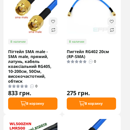
В наличии
В наличии
Пігтейл SMA male -
Пигтейл RG402 20см
SMA male, прямий,
(RP-SMA)
латунь, кабель
0
коаксіальний RG405,
10-200см, 50Ом,
високочастотний,
обтиск
0
833 грн.
275 грн.
В корзину
В корзину