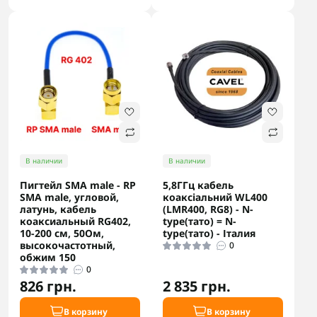
В наличии
В наличии
Пигтейл SMA male - RP
5,8ГГц кабель
SMA male, угловой,
коаксіальний WL400
латунь, кабель
(LMR400, RG8) - N-
коаксиальный RG402,
type(тато) = N-
10-200 см, 50Ом,
type(тато) - Італия
высокочастотный,
0
обжим 150
0
826 грн.
2 835 грн.
В корзину
В корзину