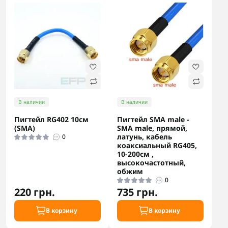
В наличии
В наличии
Пигтейл RG402 10см
Пигтейл SMA male -
(SMA)
SMA male, прямой,
латунь, кабель
0
коаксиальный RG405,
10-200см ,
высокочастотный,
обжим
0
220 грн.
735 грн.
В корзину
В корзину