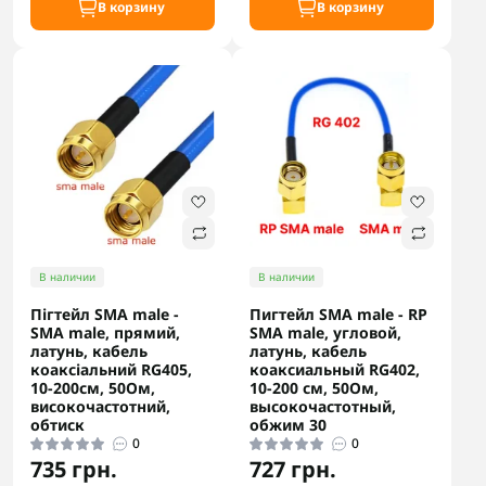
В корзину
В корзину
В наличии
В наличии
Пігтейл SMA male -
Пигтейл SMA male - RP
SMA male, прямий,
SMA male, угловой,
латунь, кабель
латунь, кабель
коаксіальний RG405,
коаксиальный RG402,
10-200см, 50Ом,
10-200 см, 50Ом,
високочастотний,
высокочастотный,
обтиск
обжим 30
0
0
735 грн.
727 грн.