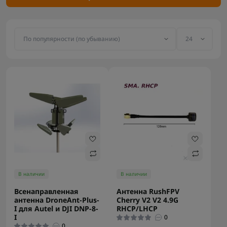
можно на Flash Army.
В наличии
В наличии
Всенаправленная
Антенна RushFPV
антенна DroneAnt-Plus-
Cherry V2 V2 4.9G
I для Autel и DJI DNP-8-
RHCP/LHCP
I
0
0