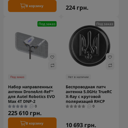
В корзину
224 грн.
Под заказ
Под заказ
Под заказ
Нет в наличии
Набор направленных
Беспроводная патч
антенн DroneAnt-Ref™
антенна 5.0GHz TrueRC
для Autel Robotics EVO
X-Ray с круговой
Max 4T DNP-2
поляризацей RHCP
0
0
225 610 грн.
В корзину
10 693 грн.