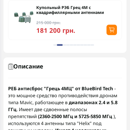
Купольный РЭБ Грец 4М с
квадрифиллярными антеннами
215 000 грн.
181 200 грн.
Описание
РЕБ антисброс "Грець 4МЦ"
от BlueBird Tech
-
это мощное средство противодействия дронам
типа Mavic, работающее в
диапазонах 2.4 и 5.8
ГГц
. Имеет две сдвоенные полосы
препятствий
(2360-2500 МГц и 5725-5850
МГц
),
используются 4 антенны типа "Helix" под