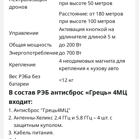
при высоте 50 метров
дронов
Расстояние: от 180 метров
при высоте 100 метров
Активация кнопкой на
Управление
удлинителе длиной 5 м
Общая мощность
до 200 Вт
Энергопотребление
до 700 Вт
4 неодимовых магнита для
Крепление
крепления к кузову авто
Вес РЭБа без
<12 кг
батареи
В состав РЭБ антисброс «Грець» 4МЦ
входит:
Антисброс "Грець4МЦ"
Антенны-Хеликс 2.4 ГГц и 5.8 ГГц – 4 шт. с
защитным куполом.
Кабель питания.