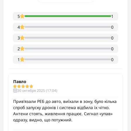
5
1
4
0
3
0
2
0
1
0
Павло
30 октября 2025 (17:04)
Прив’язали РЕБ до авто, виїхали в зону, було кілька
спроб запуску дронів і система відбила їх чітко.
Антени стоять, живлення працює. Сигнал «упав»
одразу, видно, що потужний.