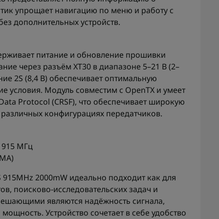
стик упрощает навигацию по меню и работу с
без дополнительных устройств.
держивает питание и обновление прошивки
ание через разъём XT30 в диапазоне 5–21 В (2–
ие 2S (8,4 В) обеспечивает оптимальную
ие условия. Модуль совместим с OpenTX и умеет
 Data Protocol (CRSF), что обеспечивает широкую
в различных конфигурациях передатчиков.
S 915 МГц
SMA)
LRS 915MHz 2000mW идеально подходит как для
тов, поисково-исследовательских задач и
решающими являются надёжность сигнала,
 мощность. Устройство сочетает в себе удобство