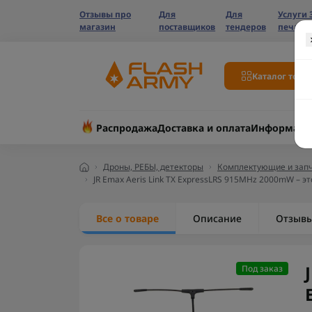
Отзывы про
Для
Для
Услуги 
магазин
поставщиков
тендеров
печати
Каталог това
Распродажа
Доставка и оплата
Информаци
Дроны, РЕБЫ, детекторы
Комплектующие и запч
JR Emax Aeris Link TX ExpressLRS 915MHz 2000mW – э
Все о товаре
Описание
Отзыв
Под заказ