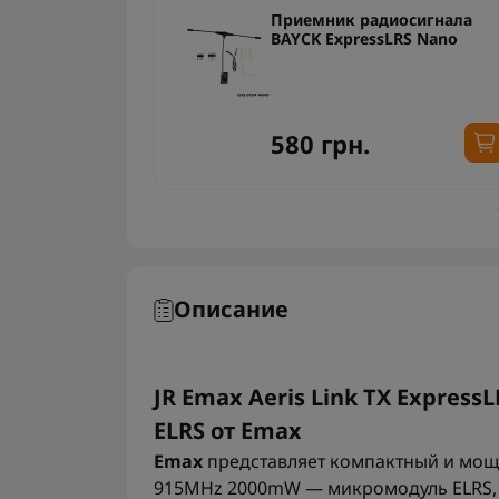
l/Хеликс RHCP
Приемник радиосигнала
ов 4.9-6.1 GHz
BAYCK ExpressLRS Nano
580 грн.
Описание
JR Emax Aeris Link TX Expre
ELRS от Emax
Emax
представляет компактный и мощны
915MHz 2000mW — микромодуль ELRS, 