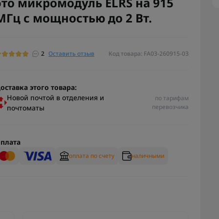
это микромодуль ELRS на 915
МГц с мощностью до 2 Вт.
2
Оставить отзыв
Код товара: FA03-260915-03
оставка этого товара:
Новой почтой в отделения и
по тарифам
перевозчика
почтоматы
плата
оплата по счету
наличными