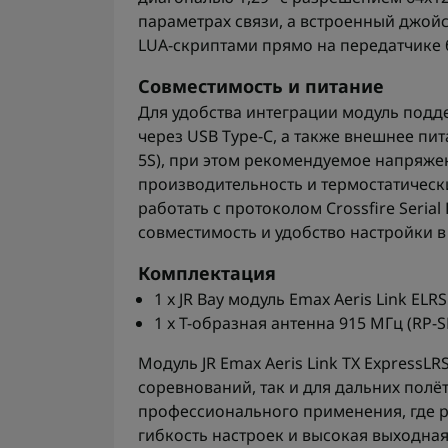
параметрах связи, а встроенный джой
LUA-скриптами прямо на передатчике 
Совместимость и питание
Для удобства интеграции модуль под
через USB Type-C, а также внешнее пит
5S), при этом рекомендуемое напряжен
производительность и термостатическ
работать с протоколом Crossfire Serial
совместимость и удобство настройки 
Комплектация
1 x JR Bay модуль Emax Aeris Link ELR
1 x Т-образная антенна 915 МГц (RP-
Модуль JR Emax Aeris Link TX Express
соревнований, так и для дальних полё
профессионального применения, где 
гибкость настроек и высокая выходная