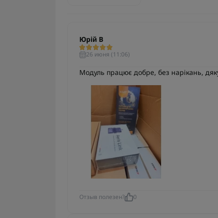
Юрій В
26 июня (11:06)
Модуль працює добре, без нарікань, дяк
Отзыв полезен?
0