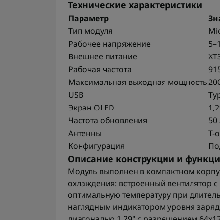
Технические характеристики
Параметр
Зн
Тип модуля
Mic
Рабочее напряжение
5–
Внешнее питание
XT3
Рабочая частота
91
Максимальная выходная мощность
200
USB
Ty
Экран OLED
1,2
Частота обновления
50 
Антенны
Т-
Конфигурация
По
Описание конструкции и функц
Модуль выполнен в компактном корпус
охлаждения: встроенный вентилятор с
оптимальную температуру при длитель
наглядным индикатором уровня заряд
диагональю 1,29" с разрешением 64x