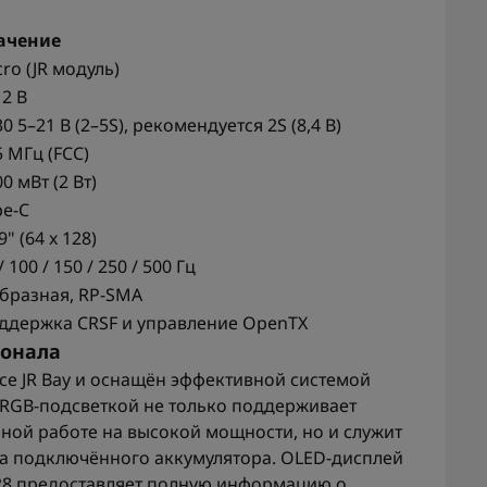
ачение
ro (JR модуль)
12 В
0 5–21 В (2–5S), рекомендуется 2S (8,4 В)
5 МГц (FCC)
0 мВт (2 Вт)
pe-C
9" (64 x 128)
/ 100 / 150 / 250 / 500 Гц
образная, RP-SMA
ддержка CRSF и управление OpenTX
ионала
е JR Bay и оснащён эффективной системой
 RGB-подсветкой не только поддерживает
ной работе на высокой мощности, но и служит
а подключённого аккумулятора. OLED-дисплей
128 предоставляет полную информацию о