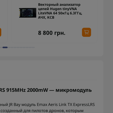
Векторный анализатор
цепей Hugen tinyVNA
LiteVNA 64 50кГц 6.3ГГц,
АЧХ, КСВ
8 800 грн.
ssLRS 915MHz 2000mW — микромодуль
й JR Bay модуль Emax Aeris Link TX ExpressLRS
созданный для пилотов дронов, которым