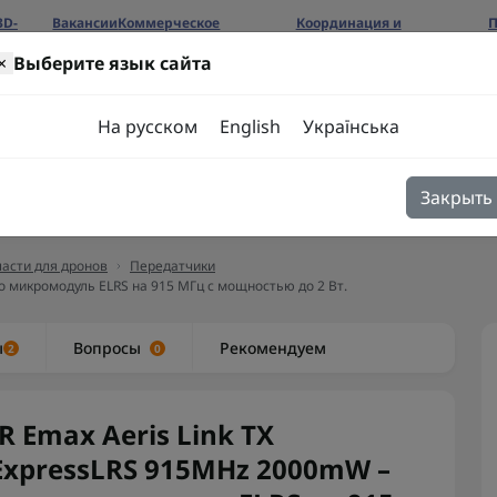
3D-
Вакансии
Коммерческое
Координация и
П
предложение
сотрудничество
б
×
Выберите язык сайта
ров
На русском
English
Українська
Закрыть
я
Блог
Контакты
асти для дронов
Передатчики
то микромодуль ELRS на 915 МГц с мощностью до 2 Вт.
ы
Вопросы
Рекомендуем
2
0
JR Emax Aeris Link TX
ExpressLRS 915MHz 2000mW –