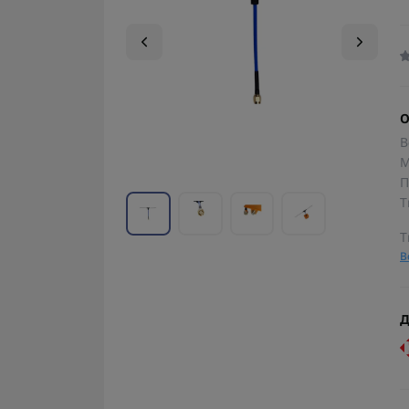
О
В
М
П
Т
Т
В
Д