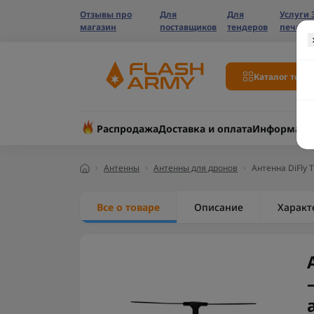
Отзывы про
Для
Для
Услуги 
магазин
поставщиков
тендеров
печати
Каталог това
Распродажа
Доставка и оплата
Информаци
Антенны
Антенны для дронов
Антенна DiFly 
Все о товаре
Описание
Характ