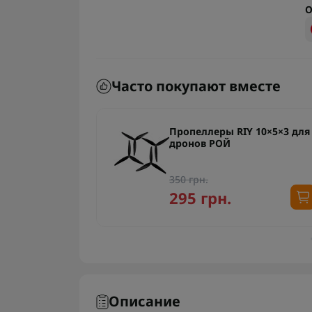
О
Часто покупают вместе
4.8-6.2 ГГц
Пропеллеры RIY 10×5×3 для
дронов РОЙ
350 грн.
295 грн.
Описание