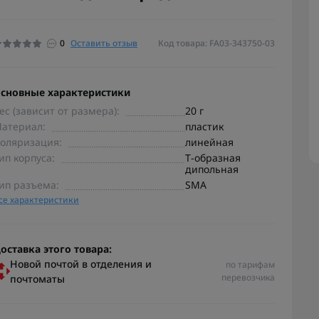
0
Оставить отзыв
Код товара: FA03-343750-03
сновные характеристики
ес (зависит от размера):
20 г
атериал:
пластик
оляризация:
линейная
ип корпуса:
T‑образная
дипольная
ип разъема:
SMA
се характеристики
оставка этого товара:
Новой почтой в отделения и
по тарифам
перевозчика
почтоматы