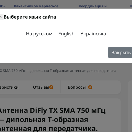
3D-
Вакансии
Коммерческое
Координация и
П
предложение
сотрудничество
б
×
Выберите язык сайта
ров
На русском
English
Українська
Закрыть
я
Блог
Контакты
TX SMA 750 мГц — дипольная T-образная антенная для передатчика.
еристики
Отзывы
Вопросы
0
0
Антенна DiFly TX SMA 750 мГц
— дипольная T-образная
антенная для передатчика.