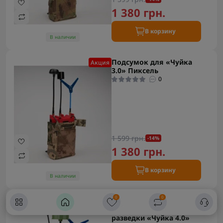
1 380 грн.
В корзину
В наличии
Подсумок для «Чуйка
Акция
3.0» Пиксель
0
1 599 грн.
-14%
1 380 грн.
В корзину
В наличии
0
0
Устройство
Под заказ
Рекомендуем
радиоэлектронной
разведки «Чуйка 4.0»