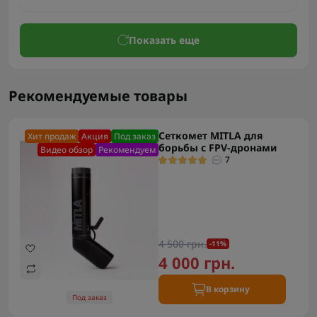
Показать еще
Рекомендуемые товары
Сеткомет MITLA для
Хит продаж
Акция
Под заказ
борьбы с FPV-дронами
Видео обзор
Рекомендуем
7
4 500 грн.
-11%
4 000 грн.
В корзину
Под заказ