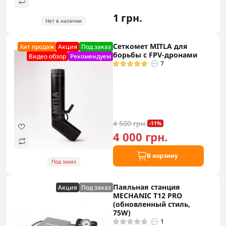
1 грн.
Нет в наличии
Сеткомет MITLA для
Хит продаж
Акция
Под заказ
борьбы с FPV-дронами
Видео обзор
Рекомендуем
7
4 500 грн.
-11%
4 000 грн.
В корзину
Под заказ
Паяльная станция
Акция
Под заказ
MECHANIC T12 PRO
(обновленный стиль,
75W)
1