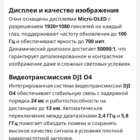
Дисплеи и качество изображения
Очки оснащены дисплеями
Micro-OLED
с
разрешением
1920×1080
пикселей на каждый
глаз, поддерживают частоту обновления до
100
Гц
и обеспечивают яркость до
700 нит
.
Динамический диапазон достигает
50000:1
, что
гарантирует детализированное и контрастное
изображение даже в сложных световых условиях.
Видеотрансмиссия DJI O4
Интегрированная система видеотрансмиссии
DJI
O4
обеспечивает стабильную связь с задержкой
порядка
24 мс
и работоспособность на
дистанциях до
13 км
. Автоматическое
переключение между диапазонами
2,4 ГГц
и
5,8
ГГц
помогает обходить помехи и сохранять
высокое качество сигнала в условиях плотной
радиочастотной загрузки.