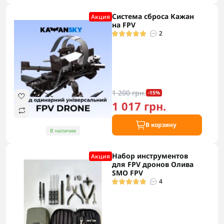
Система сброса Кажан
Акция
на FPV
2
1 200 грн.
-15%
1 017 грн.
В корзину
В наличии
Набор инструментов
Акция
для FPV дронов Олива
SMO FPV
4