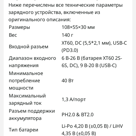
Ниже перечислены все технические параметры
зарядного устройства, включенные из
оригинального описания:
Размеры
108×55×30 мм
Вес
140 г
XT60, DC (5,5*2,1 мм), USB-C
Входной разъем
(PD3.0)
Диапазон входного
6 В-26 В (батарея XT60 2S-
напряжения
6S, DC), 9 В-20 В (USB-C)
Минимальное
потребление
40 Вт
мощности
Максимальный
1,3 А/порт
зарядный ток
Разъем поддержки
PH2.0 & BT2.0
аккумулятора
Li-Po 4,20 В (±0,05 В) / LiHV
Тип батареи
4,35 В (±0,05 В)