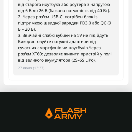
від старого ноутбука або роутера з напругою
від 6 В до 26 В (бажана потужність від 40 Вт).
2. Через роз'єм USB-C: потрібен блок із
підтримкою швидкої зарядки PD3.0 або QC (9
В – 20 В).
3. Звичайні слабкі кубики на 5V не підійдуть.
Використовуйте потужні адаптери від
сучасних смартфонів чи ноутбуків.Через
роз'єм XT60: дозволяє живити пристрій у полі
від великого акумулятора (2S–6S LiPo).
27 июля (13:37)