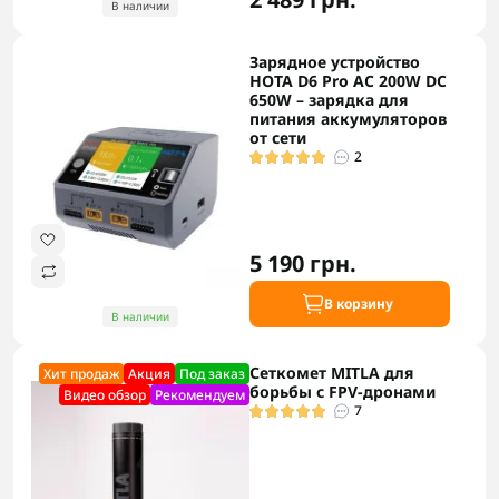
В наличии
Зарядное устройство
HOTA D6 Pro AC 200W DC
650W – зарядка для
питания аккумуляторов
от сети
2
5 190 грн.
В корзину
В наличии
Сеткомет MITLA для
Хит продаж
Акция
Под заказ
борьбы с FPV-дронами
Видео обзор
Рекомендуем
7