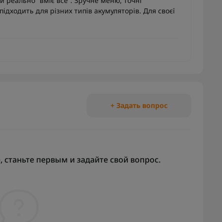
 реально “вміє все”. Зручне меню, точні
ідходить для різних типів акумуляторів. Для своєї
+ Задать вопрос
 станьте первым и задайте свой вопрос.