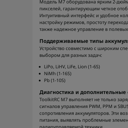
Модель M7 оборудована ярким 2-дюйм
пикселей, гарантирующим четкое ото
Интуитивный интерфейс и удобное ко
настройку режимов, простоту переход
также надежное управление в полевых
Поддерживаемые типы аккумул
Устройство совместимо с широким спе
выбором для разных задач:
LiPo, LiHV, LiFe, Lion (1-6S)
NiMh (1-16S)
Pb (1-10S)
Диагностика и дополнительные
ToolkitRC M7 выполняет не только зар
сигналов управления PWM, PPM и SBUS
сопротивления аккумуляторов. Эти во
питания, выявлять проблемные элеме
радиоуправляемой техники.