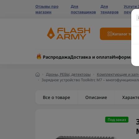
Отзывы про
Для
Для
Услуги 
магазин
поставщиков
тендеров
печати
Каталог това
Распродажа
Доставка и оплата
Информаци
Дроны, РЕБЫ, детекторы
Комплектующие и запч
Зарядное устройство Toolkitrc M7 – многофункцион
Все о товаре
Описание
Характ
Под заказ