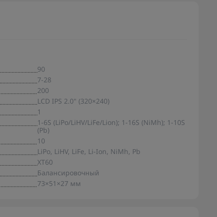
90
7-28
200
LCD IPS 2.0" (320×240)
1
1-6S (LiPo/LiHV/LiFe/Lion); 1-16S (NiMh); 1-10S
(Pb)
10
LiPo, LiHV, LiFe, Li-Ion, NiMh, Pb
XT60
Балансировочный
73×51×27 мм