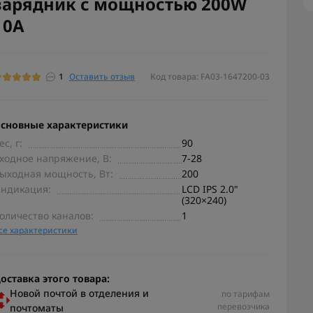
зарядник с мощностью 200W
10A
1
Оставить отзыв
Код товара: FA03-1647200-03
сновные характеристики
ес, г:
90
ходное напряжение, В:
7-28
ыходная мощность, Вт:
200
ндикация:
LCD IPS 2.0"
(320×240)
оличество каналов:
1
се характеристики
оставка этого товара:
Новой почтой в отделения и
по тарифам
перевозчика
почтоматы