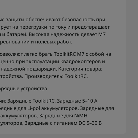
ые защиты обеспечивают безопасность при
ирует на перегрузки по току и предотвращает
и батарей. Высокая надежность делает M7
ревнований и полевых работ.
зволяют легко брать ToolkitRC M7 с собой на
ценно при эксплуатации квадрокоптеров и
 надежной подзарядки. Категория товара:
ройства. Производитель: ToolkitRC.
арядные устройства
ми:
Зарядные ToolkitRC
,
Зарядные 5–10 А
,
рядные для Li-pol аккумуляторов
,
Зарядные для
 аккумуляторов
,
Зарядные для NiMH
муляторов
,
Зарядные с питанием DC 5–30 В