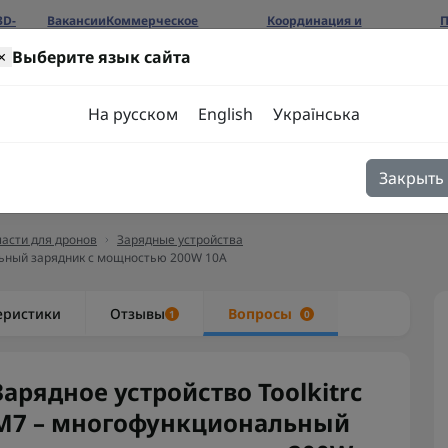
3D-
Вакансии
Коммерческое
Координация и
П
предложение
сотрудничество
б
×
Выберите язык сайта
ров
На русском
English
Українська
Закрыть
я
Блог
Контакты
асти для дронов
Зарядные устройства
альный зарядник с мощностью 200W 10A
еристики
Отзывы
Вопросы
1
0
Зарядное устройство Toolkitrc
M7 – многофункциональный