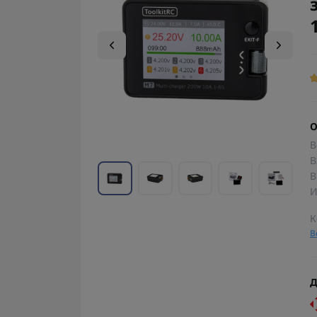
О
В
В
В
И
К
В
Д