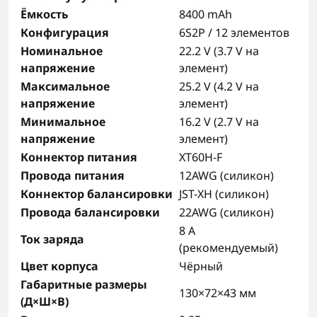
Ёмкость
8400 mAh
Конфигурация
6S2P / 12 элементов
Номинальное
22.2 V (3.7 V на
напряжение
элемент)
Максимальное
25.2 V (4.2 V на
напряжение
элемент)
Минимальное
16.2 V (2.7 V на
напряжение
элемент)
Коннектор питания
XT60H-F
Провода питания
12AWG (силикон)
Коннектор балансировки
JST-XH (силикон)
Провода балансировки
22AWG (силикон)
8 A
Ток заряда
(рекомендуемый)
Цвет корпуса
Чёрный
Габаритные размеры
130×72×43 мм
(Д×Ш×В)