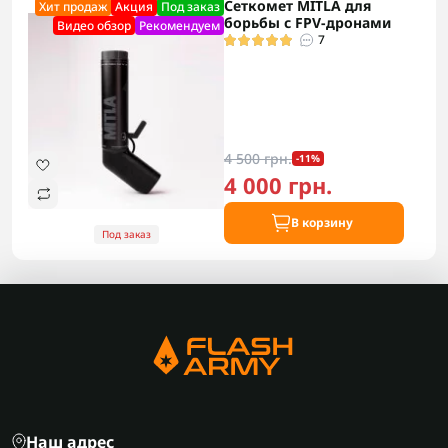
Сеткомет MITLA для
Хит продаж
Акция
Под заказ
борьбы с FPV-дронами
Видео обзор
Рекомендуем
7
4 500 грн.
-11%
4 000 грн.
В корзину
Под заказ
Наш адрес