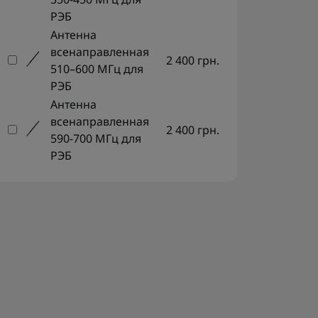
РЭБ
Антенна
всенаправленная
2 400 грн.
Пигтейл RG402 20см (SMA)
Heli
510–600 МГц для
RHCP
РЭБ
Антенна
275 грн.
3 0
всенаправленная
2 400 грн.
590-700 МГц для
РЭБ