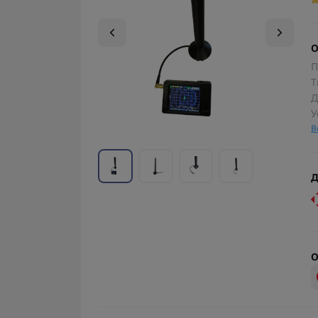
О
П
Т
Д
У
В
Д
О