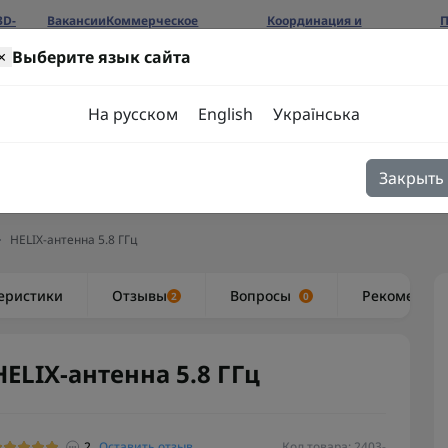
3D-
Вакансии
Коммерческое
Координация и
П
предложение
сотрудничество
б
×
Выберите язык сайта
ров
На русском
English
Українська
Закрыть
я
Блог
Контакты
HELIX-антенна 5.8 ГГц
еристики
Отзывы
Вопросы
Рекоменду
2
0
HELIX-антенна 5.8 ГГц
2
Оставить отзыв
Код товара: 2403-