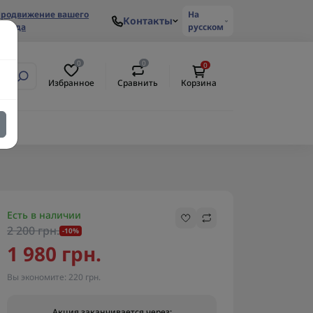
родвижение вашего
На
Контакты
ренда
русском
0
0
0
Избранное
Сравнить
Корзина
ем
Есть в наличии
2 200 грн.
-10%
1 980 грн.
Вы экономите:
220 грн.
Акция заканчивается через: