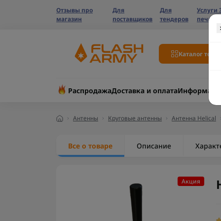
Отзывы про
Для
Для
Услуги 
магазин
поставщиков
тендеров
печати
Каталог това
Распродажа
Доставка и оплата
Информаци
Антенны
Круговые антенны
Антенна Helical
Все о товаре
Описание
Характ
Акция