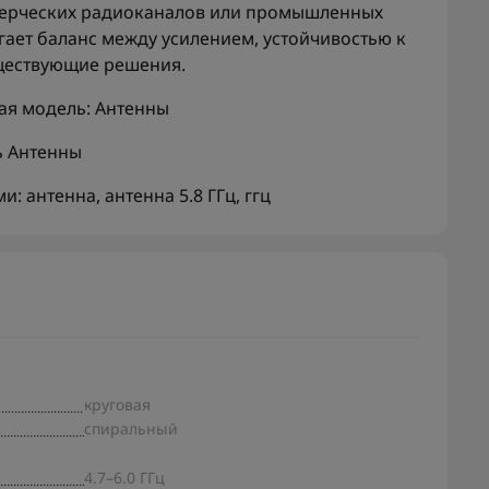
ммерческих радиоканалов или промышленных
лагает баланс между усилением, устойчивостью к
уществующие решения.
ая модель:
Антенны
ь
Антенны
ми:
антенна
,
антенна 5.8 ГГц
,
ггц
круговая
спиральный
4.7–6.0 ГГц