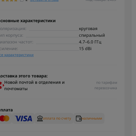
сновные характеристики
оляризация:
круговая
ип корпуса:
спиральный
иапазон частот:
4.7–6.0 ГГц
силение:
15 dBi
се характеристики
оставка этого товара:
Новой почтой в отделения и
по тарифам
перевозчика
почтоматы
плата
оплата по счету
наличными