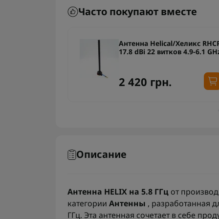
Часто покупают вместе
4.8-6.2 ГГц
Антенна Helical/Хеликс RHC
17.8 dBi 22 витков 4.9-6.1 GH
2 420 грн.
Описание
Антенна HELIX на 5.8 ГГц
от произво
категории
Антенны
, разработанная д
ГГц. Эта антенная сочетает в себе пр