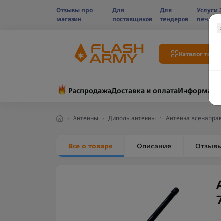
Отзывы про
Для
Для
Услуги 
магазин
поставщиков
тендеров
печати
Каталог това
Распродажа
Доставка и оплата
Информаци
Антенны
Диполь антенны
Антенна всенаправ
Все о товаре
Описание
Отзыв