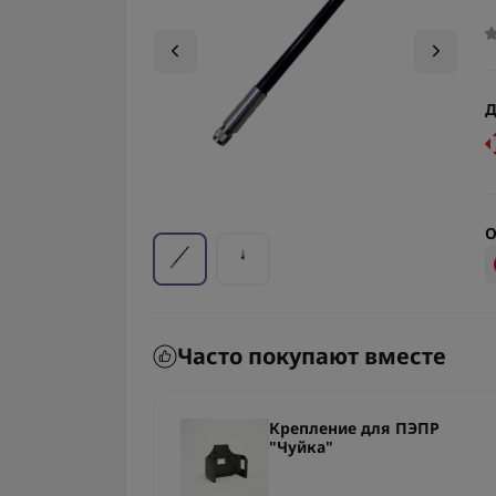
Д
О
Часто покупают вместе
Крепление для ПЭПР
ной разведки
"Чуйка"