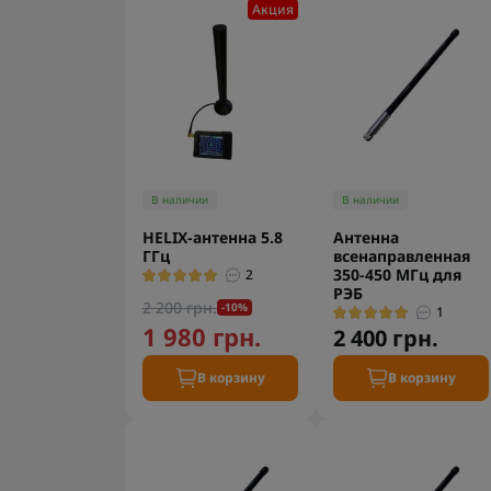
Акция
В наличии
В наличии
HELIX-антенна 5.8
Антенна
ГГц
всенаправленная
350-450 МГц для
2
РЭБ
2 200 грн.
-10%
1
1 980 грн.
2 400 грн.
В корзину
В корзину