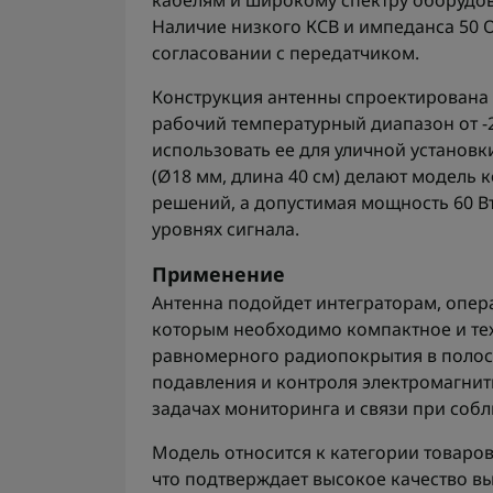
кабелям и широкому спектру оборудо
Наличие низкого КСВ и импеданса 50 
согласовании с передатчиком.
Конструкция антенны спроектирована с
рабочий температурный диапазон от -2
использовать ее для уличной установк
(Ø18 мм, длина 40 см) делают модель
решений, а допустимая мощность 60 В
уровнях сигнала.
Применение
Антенна подойдет интеграторам, опера
которым необходимо компактное и те
равномерного радиопокрытия в полосе
подавления и контроля электромагнитн
задачах мониторинга и связи при соб
Модель относится к категории товаро
что подтверждает высокое качество в