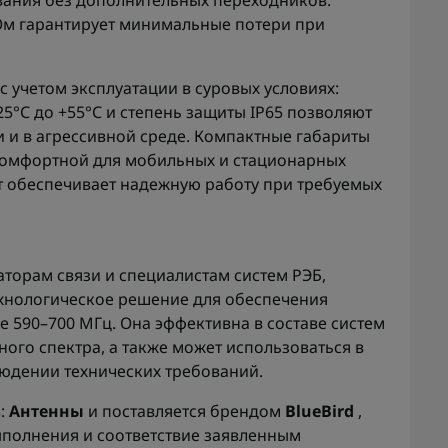
вания без дополнительных переходников.
Ом гарантирует минимальные потери при
 учетом эксплуатации в суровых условиях:
5°C до +55°C и степень защиты IP65 позволяют
и и в агрессивной среде. Компактные габариты
 комфортной для мобильных и стационарных
т обеспечивает надежную работу при требуемых
торам связи и специалистам систем РЭБ,
хнологическое решение для обеспечения
 590–700 МГц. Она эффективна в составе систем
ого спектра, а также может использоваться в
людении технических требований.
в:
Антенны
и поставляется брендом
BlueBird
,
ыполнения и соответствие заявленным