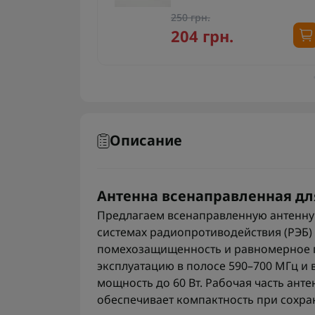
250 грн.
.
204 грн.
Описание
Антенна всенаправленная для 
Предлагаем всенаправленную антенную
системах радиопротиводействия (РЭБ) 
помехозащищенность и равномерное п
эксплуатацию в полосе 590–700 МГц 
мощность до 60 Вт. Рабочая часть анте
обеспечивает компактность при сохра