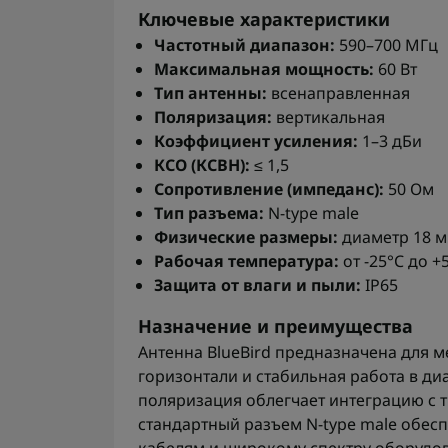
Ключевые характеристики
Частотный диапазон:
590–700 МГц
Максимальная мощность:
60 Вт
Тип антенны:
всенаправленная
Поляризация:
вертикальная
Коэффициент усиления:
1–3 дБи
КСО (КСВН):
≤ 1,5
Сопротивление (импеданс):
50 Ом
Тип разъема:
N-type male
Физические размеры:
диаметр 18 м
Рабочая температура:
от -25°C до +
Защита от влаги и пыли:
IP65
Назначение и преимущества
Антенна BlueBird предназначена для м
горизонтали и стабильная работа в ди
поляризация облегчает интеграцию с
стандартный разъем N-type male обес