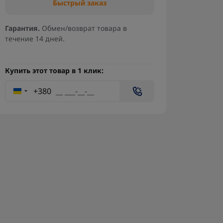
Быстрый заказ
Гарантия.
Обмен/возврат товара в
течение 14 дней.
Купить этот товар в 1 клик:
+380
Клевер антенна 4.8-6.2 ГГц
Прие
RHCP
370-