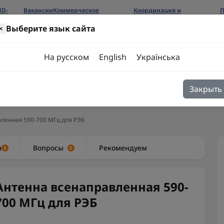
3D-
Вакансии
Коммерческое
Координация и
П
предложение
сотрудничество
б
×
Выберите язык сайта
ров
На русском
English
Українська
Закрыть
я
Блог
Контакты
ленная 590-700 МГц для РЭБ
ы
Вопросы
Рекомендуем
0
0
Антенна всенаправленная 590-
700 МГц для РЭБ