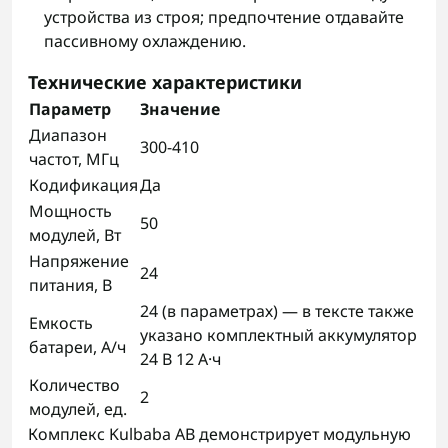
устройства из строя; предпочтение отдавайте
пассивному охлаждению.
Технические характеристики
Параметр
Значение
Диапазон
300-410
частот, МГц
Кодификация
Да
Мощность
50
модулей, Вт
Напряжение
24
питания, В
24 (в параметрах) — в тексте также
Емкость
указано комплектный аккумулятор
батареи, А/ч
24 В 12 А·ч
Количество
2
модулей, ед.
Комплекс Kulbaba AB демонстрирует модульную