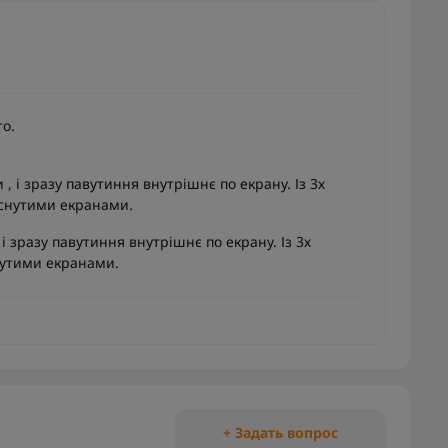
то.
, і зразу павутиння внутрішнє по екрану. Із 3х
еснутими екранами.
і зразу павутиння внутрішнє по екрану. Із 3х
нутими екранами.
+ Задать вопрос