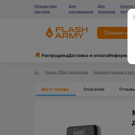
Отзывы про
Для
Для
Услуги 
магазин
поставщиков
тендеров
печати
Каталог това
Распродажа
Доставка и оплата
Информаци
Дроны, РЕБЫ, детекторы
Комплектующие и запч
Все о товаре
Описание
Отзыв