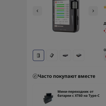
Д
О
Часто покупают вместе
ик емкости
Мини-переходник от
ellMeter-7
батареи с XT60 на Type-C
 Nicd NiMH