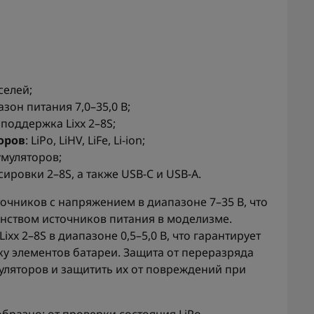
селей;
азон питания 7,0–35,0 В;
В, поддержка Lixx 2–8S;
оров
: LiPo, LiHV, LiFe, Li-ion;
умуляторов;
ировки 2–8S, а также USB-C и USB-A.
точников с напряжением в диапазоне 7–35 В, что
нством источников питания в моделизме.
x 2–8S в диапазоне 0,5–5,0 В, что гарантирует
у элементов батареи. Защита от переразряда
уляторов и защитить их от повреждений при