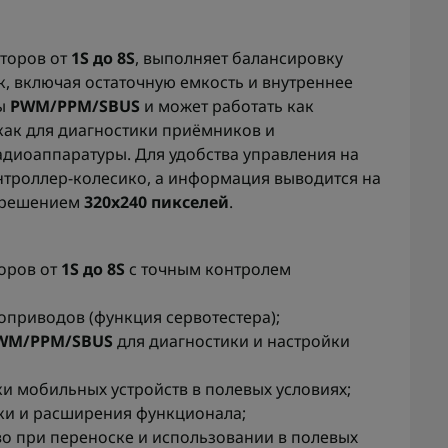
яторов от
1S до 8S
, выполняет балансировку
, включая остаточную емкость и внутреннее
лы
PWM/PPM/SBUS
и может работать как
 как для диагностики приёмников и
адиоаппаратуры. Для удобства управления на
нтроллер-колесико, а информация выводится на
азрешением
320x240 пикселей
.
оров от
1S до 8S
с точным контролем
оприводов (функция сервотестера);
WM/PPM/SBUS
для диагностики и настройки
и мобильных устройств в полевых условиях;
и и расширения функционала;
во при переноске и использовании в полевых