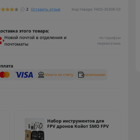
2
Оставить отзыв
Код товара: FA03-36308-03
оставка этого товара:
Новой почтой в отделения и
по тарифам
перевозчика
почтоматы
плата
оплата по счету
наличными
Набор инструментов для
FPV дронов Койот SMO FPV