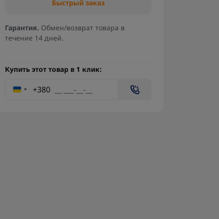
Быстрый заказ
Гарантия.
Обмен/возврат товара в
течение 14 дней.
Купить этот товар в 1 клик:
+380
Пропеллеры RIY 10×5×3 для
Стре
дронов РОЙ
или 