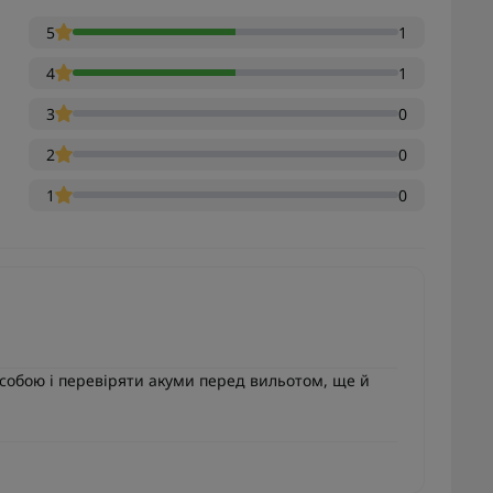
5
1
4
1
3
0
2
0
1
0
 собою і перевіряти акуми перед вильотом, ще й