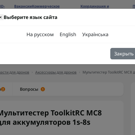
3D-
Вакансии
Коммерческое
Координация и
П
предложение
сотрудничество
б
×
Выберите язык сайта
ров
На русском
English
Українська
Закрыть
я
Блог
Контакты
асти для дронов
Аксессуары для дронов
Мультитестер ToolkitRC MC8 
ы
Вопросы
2
1
Мультитестер ToolkitRC MC8
для аккумуляторов 1s-8s