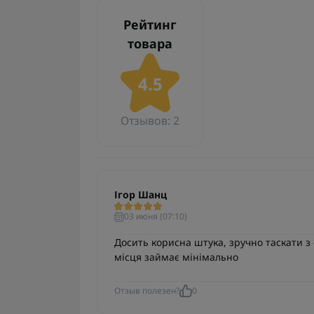
Рейтинг
товара
4.5
Отзывов: 2
Ігор Шанц
03 июня (07:10)
Досить корисна штука, зручно таскати з
місця займає мінімально
Отзыв полезен?
0