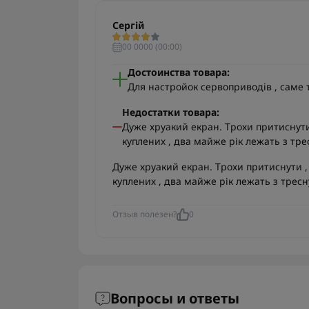
Сергій
00 0000 (00:00)
Достоинства товара:
Для настройок сервоприводів , саме 
Недостатки товара:
Дуже хруакий екран. Трохи притиснути 
куплених , два майже рік лежать з тр
Дуже хруакий екран. Трохи притиснути , 
куплених , два майже рік лежать з трес
Отзыв полезен?
0
Вопросы и ответы