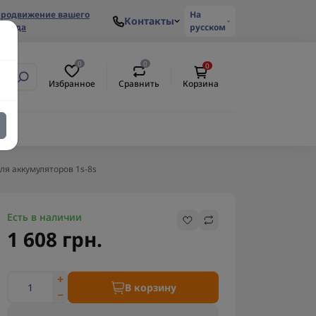
родвижение вашего
На
Контакты
ренда
русском
0
0
0
Избранное
Сравнить
Корзина
для аккумуляторов 1s-8s
Есть в наличии
1 608 грн.
В корзину