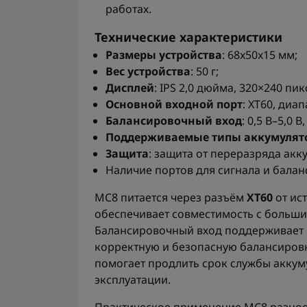
работах.
Технические характеристики
Размеры устройства
: 68x50x15 мм;
Вес устройства
: 50 г;
Дисплей
: IPS 2,0 дюйма, 320×240 пик
Основной входной порт
: XT60, диап
Балансировочный вход
: 0,5 В–5,0 
Поддерживаемые типы аккумулят
Защита
: защита от переразряда акк
Наличие портов для сигнала и баланс
MC8 питается через разъём
XT60
от ис
обеспечивает совместимость с больши
Балансировочный вход поддерживает Lix
корректную и безопасную балансировк
помогает продлить срок службы аккум
эксплуатации.