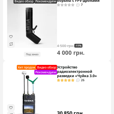
борьбы с FPV-дронами
Видео обзор
Рекомендуем
7
4 500 грн.
-11%
4 000 грн.
Под заказ
Устройство
Хит продаж
Видео обзор
радиоэлектронной
Рекомендуем
разведки «Чуйка 3.0»
26
30 850 грн.