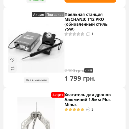
Паяльная станция
Акция
Под заказ
MECHANIC T12 PRO
(обновленный стиль,
75W)
1
2 100 грн.
-14%
1 799 грн.
Нет в наличии
Хвататель для дронов
Акция
Алюминий 1.5мм Plus
Minus
3