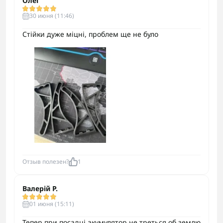
Олег
30 июня (11:46)
Стійки дуже міцні, проблем ще не було
Отзыв полезен?
1
Валерій Р.
01 июня (15:11)
Тепер при посадці акумулятор не треться об землю