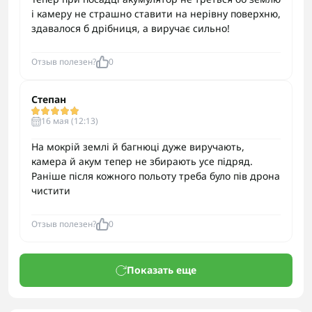
і камеру не страшно ставити на нерівну поверхню,
здавалося б дрібниця, а виручає сильно!
Отзыв полезен?
0
Степан
16 мая (12:13)
На мокрій землі й багнюці дуже виручають,
камера й акум тепер не збирають усе підряд.
Раніше після кожного польоту треба було пів дрона
чистити
Отзыв полезен?
0
Показать еще