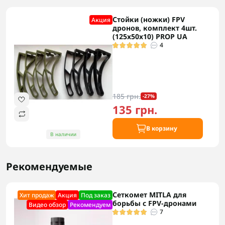
Стойки (ножки) FPV
Акция
дронов, комплект 4шт.
(125х50х10) PROP UA
4
185 грн.
-27%
135 грн.
В корзину
В наличии
Рекомендуемые
Сеткомет MITLA для
Хит продаж
Акция
Под заказ
борьбы с FPV-дронами
Видео обзор
Рекомендуем
7