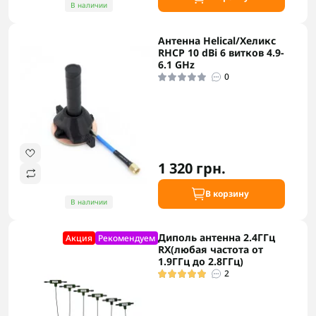
В наличии
Антенна Helical/Хеликс
RHCP 10 dBi 6 витков 4.9-
6.1 GHz
0
1 320 грн.
В корзину
В наличии
Диполь антенна 2.4ГГц
Акция
Рекомендуем
RX(любая частота от
1.9ГГц до 2.8ГГц)
2