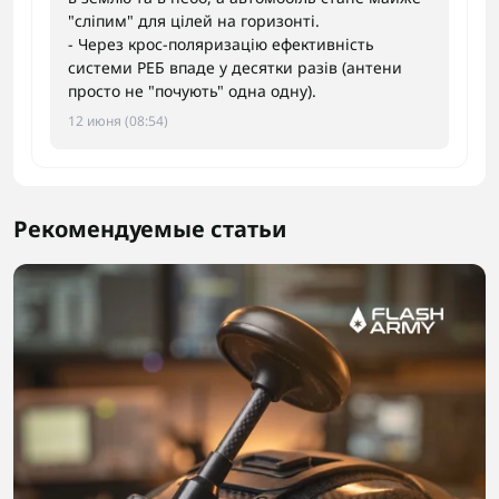
"сліпим" для цілей на горизонті.
- Через крос-поляризацію ефективність
системи РЕБ впаде у десятки разів (антени
просто не "почують" одна одну).
12 июня (08:54)
Рекомендуемые статьи