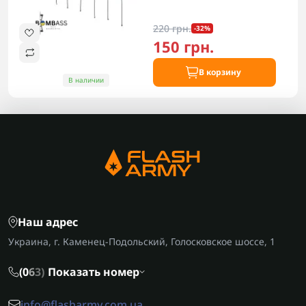
220 грн.
-32%
150 грн.
В корзину
В наличии
Наш адрес
Украина, г. Каменец-Подольский, Голосковское шоссе, 1
(0
6
3)
Показать номер
info@flasharmy.com.ua