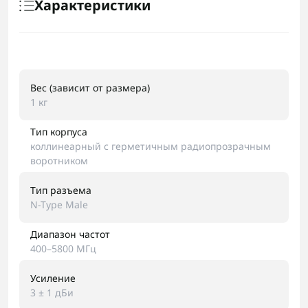
Характеристики
Вес (зависит от размера)
1 кг
Тип корпуса
коллинеарный с герметичным радиопрозрачным
воротником
Тип разъема
N-Type Male
Диапазон частот
400–5800 МГц
Усиление
3 ± 1 дБи