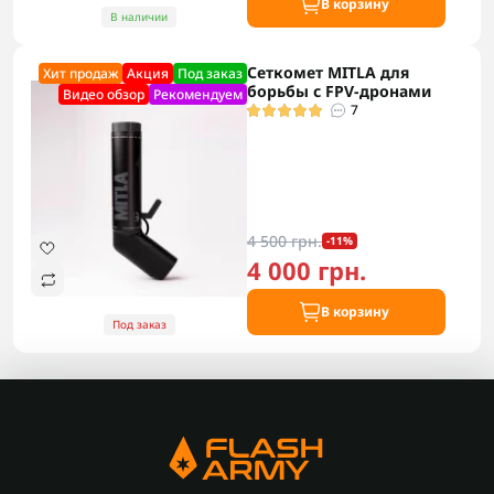
В корзину
В наличии
Сеткомет MITLA для
Хит продаж
Акция
Под заказ
борьбы с FPV-дронами
Видео обзор
Рекомендуем
7
4 500 грн.
-11%
4 000 грн.
В корзину
Под заказ