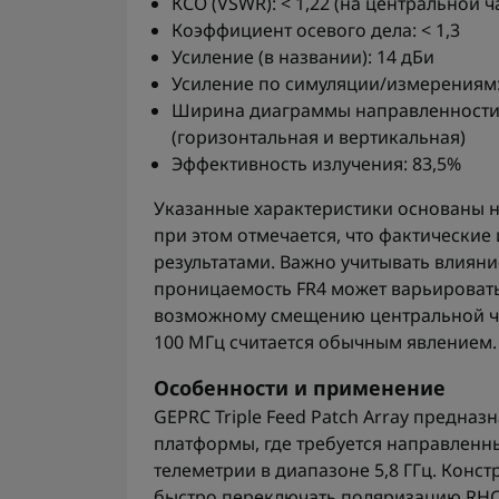
КСО (VSWR): < 1,22 (на центральной ч
Коэффициент осевого дела: < 1,3
Усиление (в названии): 14 дБи
Усиление по симуляции/измерениям:
Ширина диаграммы направленности 
(горизонтальная и вертикальная)
Эффективность излучения: 83,5%
Указанные характеристики основаны н
при этом отмечается, что фактически
результатами. Важно учитывать влияни
проницаемость FR4 может варьировать
возможному смещению центральной ча
100 МГц считается обычным явлением.
Особенности и применение
GEPRC Triple Feed Patch Array предназ
платформы, где требуется направленн
телеметрии в диапазоне 5,8 ГГц. Конс
быстро переключать поляризацию RHC