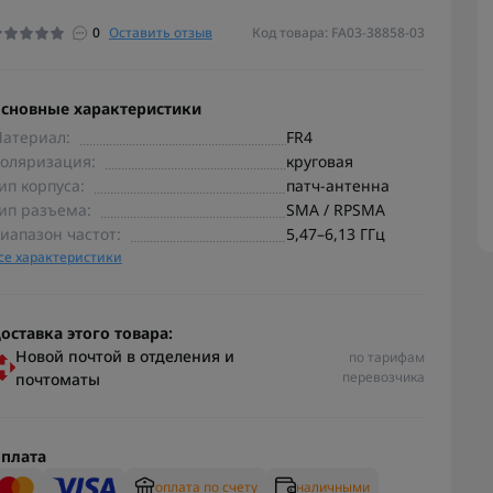
0
Оставить отзыв
Код товара: FA03-38858-03
сновные характеристики
атериал:
FR4
оляризация:
круговая
ип корпуса:
патч-антенна
ип разъема:
SMA / RPSMA
иапазон частот:
5,47–6,13 ГГц
се характеристики
оставка этого товара:
Новой почтой в отделения и
по тарифам
перевозчика
почтоматы
плата
оплата по счету
наличными