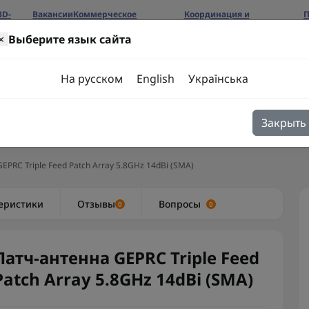
3D-
Вакансии
Коммерческое
Координация и
П
предложение
сотрудничество
б
×
Выберите язык сайта
ров
На русском
English
Українська
Закрыть
я
Блог
Контакты
EPRC Triple Feed Patch Array 5.8GHz 14dBi (SMA)
еристики
Отзывы
Вопросы
0
0
Патч-антенна GEPRC Triple Feed
Patch Array 5.8GHz 14dBi (SMA)