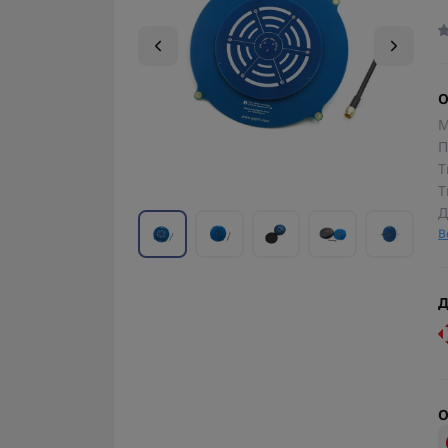
О
М
П
Т
Т
Д
В
Д
О