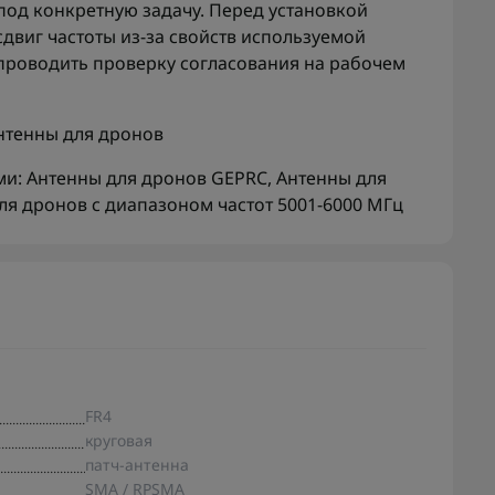
од конкретную задачу. Перед установкой
двиг частоты из-за свойств используемой
проводить проверку согласования на рабочем
нтенны для дронов
ми:
Антенны для дронов GEPRC
,
Антенны для
ля дронов с диапазоном частот 5001-6000 МГц
FR4
круговая
патч-антенна
SMA / RPSMA