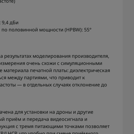
астоте)
 9,4 дБи
по половинной мощности (HPBW): 55°
а результатах моделирования производителя,
е измерения очень схожи с симуляционными
е материала печатной платы: диэлектрическая
ся между партиями, что приводит к
стоты — в отдельных случаях отклонение до
начена для установки на дроны и другие
ый приём и передача видеосигнала и
трукция с тремя питающими точками позволяет
P/LHCP, что удобно при смене приёмного