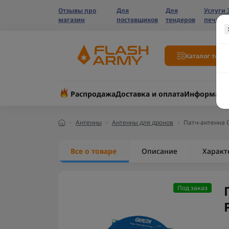
Отзывы про
Для
Для
Услуги 
магазин
поставщиков
тендеров
печати
Каталог това
Распродажа
Доставка и оплата
Информаци
Антенны
Антенны для дронов
Патч-антенна G
Все о товаре
Описание
Характ
Под заказ