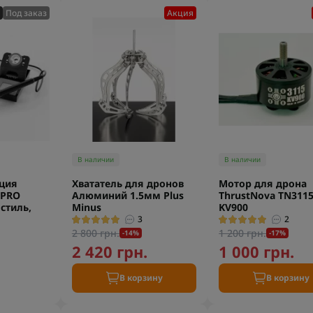
Под заказ
Акция
В наличии
В наличии
нция
Хвататель для дронов
Мотор для дрона
 PRO
Алюминий 1.5мм Plus
ThrustNova TN311
стиль,
Minus
KV900
3
2
2 800 грн.
1 200 грн.
-14%
-17%
2 420 грн.
1 000 грн.
.
В корзину
В корзину