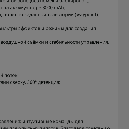
ткрытой зоне (без помех и блокировок);
т на аккумуляторе 3000 mAh;
 полёт по заданной траектории (waypoint),
фильтры эффектов и режимы для создания
воздушной съёмки и стабильности управления.
й поток;
ий сверху, 360° детекция;
правления: интуитивные команды для
ции для опытных пилотов. Благодаря сочетанию