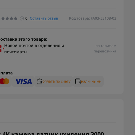
0
Оставить отзыв
Код товара: FA03-53108-03
оставка этого товара:
Новой почтой в отделения и
по тарифам
перевозчика
почтоматы
плата
оплата по счету
наличными
 4K камера датчик ухилення 3000