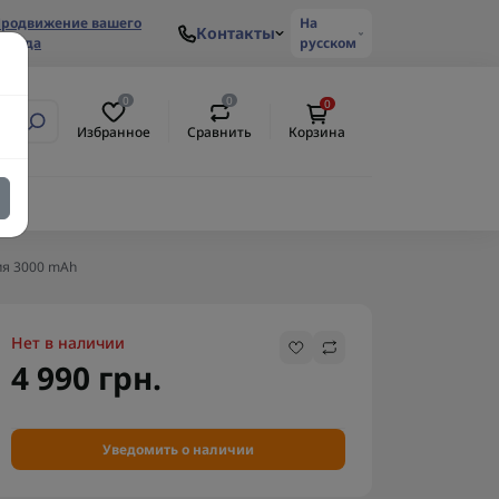
родвижение вашего
На
Контакты
ренда
русском
0
0
0
Избранное
Сравнить
Корзина
ия 3000 mAh
Нет в наличии
4 990 грн.
Уведомить о наличии