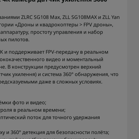
ваниями ZLRC SG108 Max, ZLL SG108MAX и ZLL Yan
егории «Дроны и квадрокоптеры > FPV дроны»,
 аппаратуру, простоту управления и набор
ных пилотов.
K и поддерживает FPV-передачу в реальном
сококачественного видео и моментальный
не. В конструкции предусмотрен верхний
тчик ухилення) и система 360° обнаружения, что
редсказуемыми даже в сложных условиях.
ёмки фото и видео;
троля в реальном времени;
птический поток для точного удержания
у и 360° детекция для безопасности полёта;