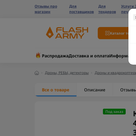
Отзывы про
Для
Для
Услуги 
магазин
поставщиков
тендеров
печати
Каталог това
Распродажа
Доставка и оплата
Информаци
Дроны, РЕБЫ, детекторы
Дроны и квадрокоптер
Все о товаре
Описание
Отзыв
Под заказ