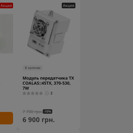
Акция
Акция
В наличии
Модуль передатчика TX
5
COALAS::45TX, 370-530,
7W
2
7 700 грн.
-10%
6 900 грн.