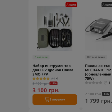
Акция
Акция
В наличии
Нет в наличии
Набор инструментов
Паяльная ста
для FPV дронов Олива
MECHANIC T12
SMO FPV
(обновленный 
75W)
4
1
3 499 грн.
-11%
3 100 грн.
2 100 грн.
-14%
1 799 грн
В корзину