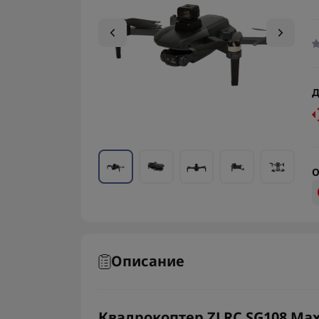
Д
О
Описание
Квадрокоптер ZLRC SG108 Max