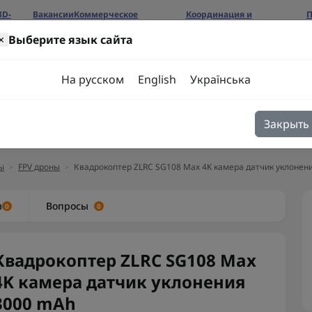
3D-
Вакансии
Коммерческое
Координация и
П
предложение
сотрудничество
б
×
Выберите язык сайта
ров
На русском
English
Українська
Закрыть
я
Блог
Контакты
ы
FPV дроны
Квадрокоптер ZLRC SG108 Max 4K камера датчик уклонен
ы
Вопросы
0
0
Квадрокоптер ZLRC SG108 Max
4K камера датчик уклонения
3000 mAh