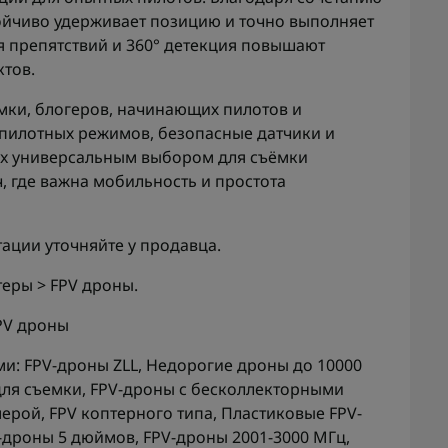
тойчиво удерживает позицию и точно выполняет
 препятствий и 360° детекция повышают
ктов.
мки, блогеров, начинающих пилотов и
пилотных режимов, безопасные датчики и
ax универсальным выбором для съёмки
, где важна мобильность и простота
ции уточняйте у продавца.
теры > FPV дроны.
PV дроны
ми:
FPV-дроны ZLL
,
Недорогие дроны до 10000
для съемки
,
FPV-дроны с бесколлекторными
мерой
,
FPV коптерного типа
,
Пластиковые FPV-
-дроны 5 дюймов
,
FPV-дроны 2001-3000 МГц
,