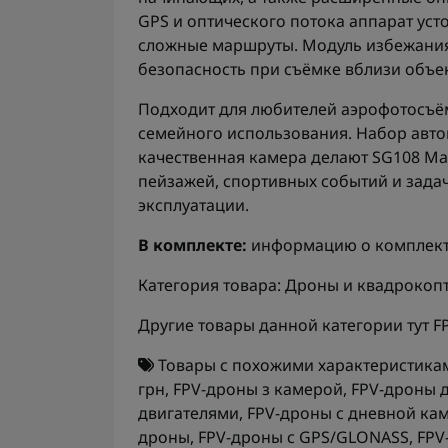
GPS и оптического потока аппарат ус
сложные маршруты. Модуль избежания
безопасность при съёмке вблизи объе
Подходит для любителей аэрофотосъё
семейного использования. Набор авто
качественная камера делают SG108 M
пейзажей, спортивных событий и задач
эксплуатации.
В комплекте:
информацию о комплекта
Категория товара: Дроны и квадрокоп
Другие товары данной категории тут
F
Товары с похожими характеристика
грн
,
FPV-дроны з камерой
,
FPV-дроны 
двигателями
,
FPV-дроны с дневной ка
дроны
,
FPV-дроны с GPS/GLONASS
,
FPV