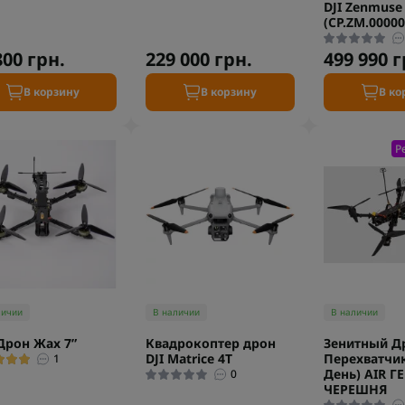
DJI Zenmuse
(CP.ZM.00000
800 грн.
229 000 грн.
499 990 г
В корзину
В корзину
В ко
Р
личии
В наличии
В наличии
Дрон Жах 7”
Квадрокоптер дрон
Зенитный Д
DJI Matrice 4T
Перехватчик
1
День) AIR Г
0
ЧЕРЕШНЯ