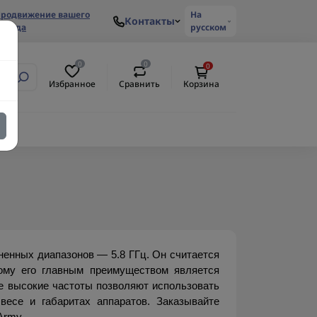
родвижение вашего
На
Контакты
ренда
русском
0
0
0
Избранное
Сравнить
Корзина
енных диапазонов — 5.8 ГГц. Он считается 
ому его главным преимуществом является 
е высокие частоты позволяют использовать 
есе и габаритах аппаратов. Заказывайте 