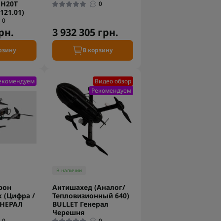
 H20T
0
121.01)
0
рн.
3 932 305 грн.
рзину
В корзину
екомендуем
Видео обзор
Рекомендуем
В наличии
рон
Антишахед (Аналог/
 (Цифра /
Тепловизионный 640)
ЕНЕРАЛ
BULLET Генерал
Черешня
0
0