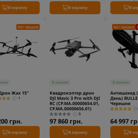
В корзину
В корзину
В ко
Хит продаж
Хит продаж
личии
В наличии
В наличии
Дрон Жах 15”
Квадрокоптер дрон
Антишахед (
DJI Mavic 3 Pro with DJI
День) BULLE
1
RC (CP.MA.00000654.01,
Черешня
CP.MA.00000656.01)
0
200 грн.
97 860 грн.
64 997 гр
В корзину
В корзину
В ко