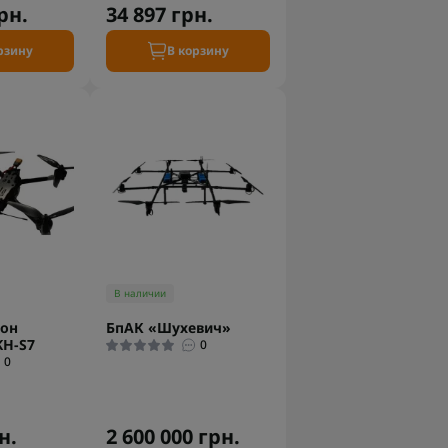
рн.
34 897 грн.
рзину
В корзину
В наличии
рон
БпАК «Шухевич»
KH-S7
0
0
н.
2 600 000 грн.