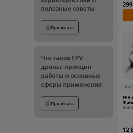
299
полезные советы
Прочитать
Что такое FPV
дроны: принцип
работы и основные
сферы применения
В на
FPV 
Фри
Прочитать
12 