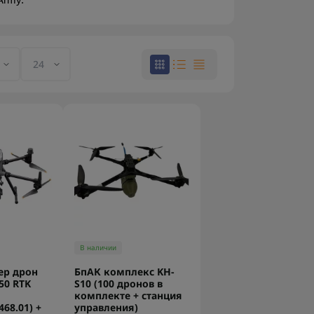
Army.
В наличии
ер дрон
БпАК комплекс KH-
350 RTK
S10 (100 дронов в
комплекте + станция
468.01) +
управления)