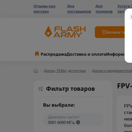
Отзывы про
Для
Для
Услуги 
магазин
поставщиков
тендеров
печати
Каталог това
Распродажа
Доставка и оплата
Информаци
Дроны, РЕБЫ, детекторы
Дроны и квадрокоптер
FPV
Фильтр товаров
Вы выбрали:
FPV
ста
Диапазон частот:
низ
5001-6000 МГц
бол