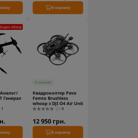
рзину
В корзину
Видео обзор
В наличии
Аналог/
Квадрокоптер Pavo
T Генерал
Femto Brushless
whoop з DJI O4 Air Unit
1
0
н.
12 950 грн.
рзину
В корзину