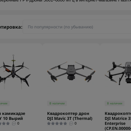
веренные FPV-дроны 5001–6000 МГц в интернет-магазине Flash 
ртировка:
личии
В наличии
В наличии
 камикадзе
Квадрокоптер дрон
Квадрокопт
Y 10 Вырий
DJI Mavic 3T (Thermal)
DJI Matrice 
Enterprise
0
0
(CP.EN.00000