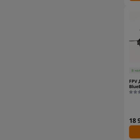
В на
FPV 
Blue
18 