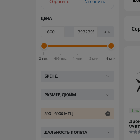
про
Сбросить
Уточнить
ЦЕНА
Со
-
грн.
2 тыс.
493 тыс.
1 млн
3 млн
4 млн
БРЕНД
РАЗМЕР, ДЮЙМ
В на
5001-6000 МГЦ
Дрон
VYRI
ДАЛЬНОСТЬ ПОЛЕТА