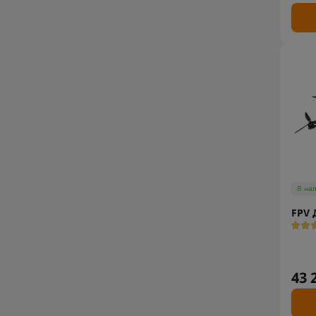
В на
FPV 
43 