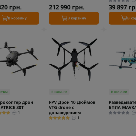
320 грн.
212 990 грн.
39 897 гр
В корзину
В корзину
В ко
личии
В наличии
В наличии
рокоптер дрон
FPV Дрон 10 Дюймов
Разведыват
MATRICE 30T
VTG drone с
БПЛА MAVK
донаведением
1
1