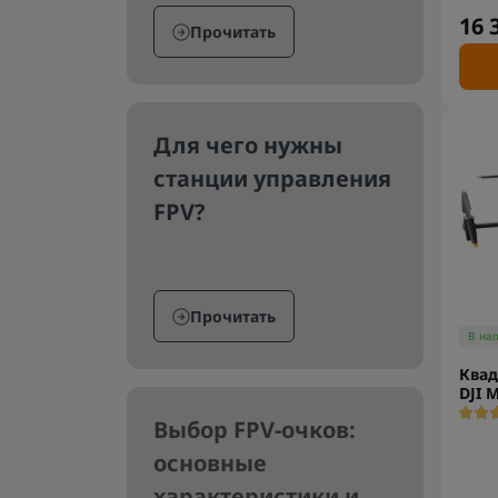
16 
Прочитать
Для чего нужны
станции управления
FPV?
Прочитать
В на
Квад
DJI 
Выбор FPV-очков:
основные
характеристики и