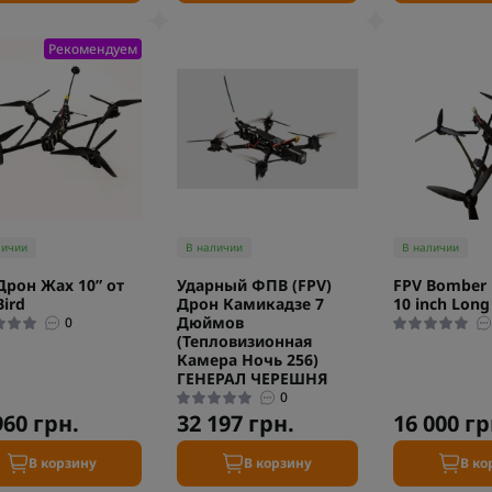
Рекомендуем
личии
В наличии
В наличии
Дрон Жах 10” от
Ударный ФПВ (FPV)
FPV Bomber 
Bird
Дрон Камикадзе 7
10 inch Long
Дюймов
0
(Тепловизионная
Камера Ночь 256)
ГЕНЕРАЛ ЧЕРЕШНЯ
0
960 грн.
32 197 грн.
16 000 гр
В корзину
В корзину
В ко