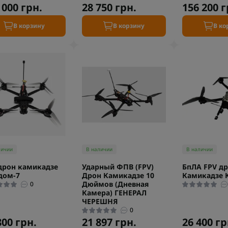
 000 грн.
28 750 грн.
156 200 г
В корзину
В корзину
В ко
личии
В наличии
В наличии
дрон камикадзе
Ударный ФПВ (FPV)
БпЛА FPV д
дом-7
Дрон Камикадзе 10
Камикадзе 
Дюймов (Дневная
0
Камера) ГЕНЕРАЛ
ЧЕРЕШНЯ
0
800 грн.
21 897 грн.
26 400 гр