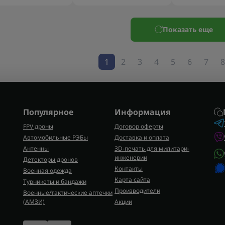
Показать еще
1
2
3
4
5
6
7
8
Популярное
Информация
FPV дроны
Договор оферты
Автомобильные РЭБы
Доставка и оплата
Антенны
3D-печать для милитари-
инженерии
Детекторы дронов
Контакты
Военная одежда
Карта сайта
Турникеты и бандажи
Производители
Военные/тактические аптечки
(AMЗИ)
Акции