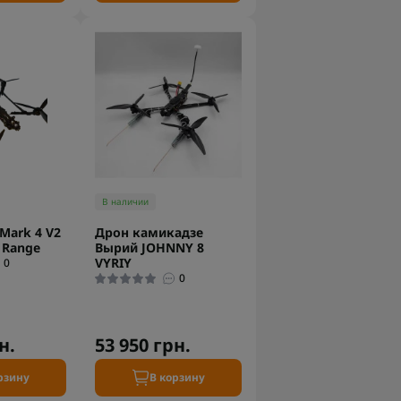
В наличии
Mark 4 V2
Дрон камикадзе
 Range
Вырий JOHNNY 8
VYRIY
0
0
н.
53 950 грн.
рзину
В корзину