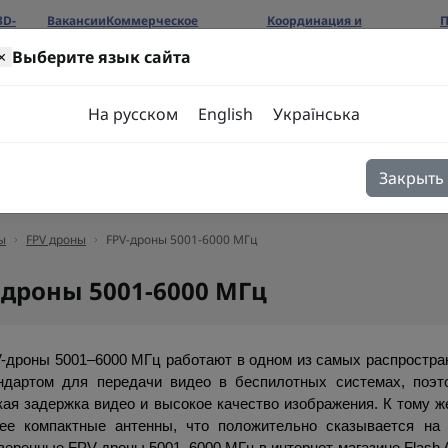
3D-
Вакансии
Коммерческое
Координация и
П
предложение
сотрудничество
б
×
Выберите язык сайта
ров
На русском
English
Українська
Закрыть
я
Блог
Контакты
ы
FPV дроны
FPV-дроны 5001-6000 МГц
-дроны 5001-6000 МГц
-дроны 5001–6000 МГц работают в одном из самых распростран
ндартом для передачи видео в беспилотных системах, поэт
кая задержка видео и высокое качество изображения. К тому ж
ее компактные антенны, что положительно сказывается на в