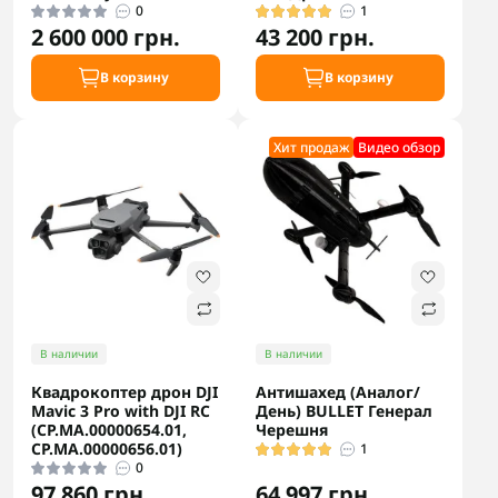
0
1
2 600 000 грн.
43 200 грн.
В корзину
В корзину
Хит продаж
Видео обзор
В наличии
В наличии
Квадрокоптер дрон DJI
Антишахед (Аналог/
Mavic 3 Pro with DJI RC
День) BULLET Генерал
(CP.MA.00000654.01,
Черешня
CP.MA.00000656.01)
1
0
97 860 грн.
64 997 грн.