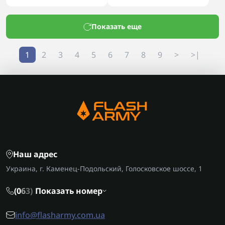
Показать еще
1
2
3
4
5
6
7
8
9
>
>|
Наш адрес
Украина, г. Каменец-Подольский, Голосковское шоссе, 1
(0
6
3)
Показать номер
info@flasharmy.com.ua