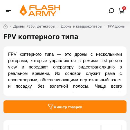
0
Дроны, РЕБЫ, детекторы
Дроны и квадрокоптеры
FPV дроны
FPV коптерного типа
FPV коптерного типа — это дроны с несколькими 
роторами, которые управляются в режиме first-person 
view и передают оператору видеотрансляцию в 
реальном времени. Их основой служит рама с 
пропеллерами, обеспечивающими вертикальный взлет 
и посадку без взлетной полосы. Чаще всего 
используются квадрокоптеры (с четырьмя роторами), 
однако существуют также гексакоптеры и октокоптеры, 
которые имеют шесть или восемь двигателей 
Фильтр товаров
соответственно. Заказать коптерные FPV-дроны можно 
в Flash Army.