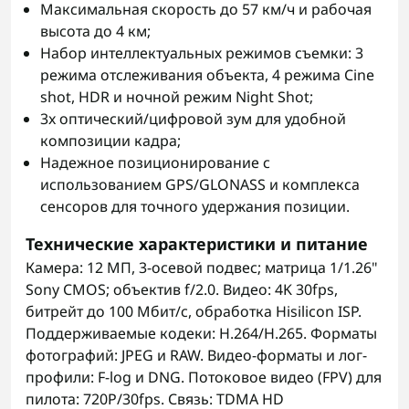
Максимальная скорость до 57 км/ч и рабочая
высота до 4 км;
Набор интеллектуальных режимов съемки: 3
режима отслеживания объекта, 4 режима Cine
shot, HDR и ночной режим Night Shot;
3x оптический/цифровой зум для удобной
композиции кадра;
Надежное позиционирование с
использованием GPS/GLONASS и комплекса
сенсоров для точного удержания позиции.
Технические характеристики и питание
Камера: 12 МП, 3-осевой подвес; матрица 1/1.26"
Sony CMOS; объектив f/2.0. Видео: 4K 30fps,
битрейт до 100 Мбит/с, обработка Hisilicon ISP.
Поддерживаемые кодеки: H.264/H.265. Форматы
фотографий: JPEG и RAW. Видео-форматы и лог-
профили: F-log и DNG. Потоковое видео (FPV) для
пилота: 720P/30fps. Связь: TDMA HD