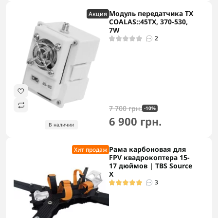
Модуль передатчика TX
Акция
COALAS::45TX, 370-530,
7W
2
7 700 грн.
-10%
6 900 грн.
В наличии
Рама карбоновая для
Хит продаж
FPV квадрокоптера 15-
17 дюймов | TBS Source
X
3