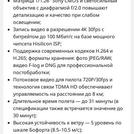
Матрица 1/1.26" Sony CMOS и светосильный
объектив с диафрагмой f/2.0 повышают
детализацию и качество при слабом
освещении;
Запись видео в разрешении 4K 30fps с
битрейтом до 100 Мбит/с на базе мощного
чипсета Hisilicon ISP;
Поддержка современных кодеков H.264 и
H.265; форматы хранения: фото JPEG/RAW,
видео F-log и DNG для профессиональной
постобработки;
Потоковое видео для пилота 720P/30fps и
технология связи TDMA HD обеспечивают
управляемость на расстоянии до 8 км;
Длительное время полета — до 31 минуты (в
спецификации также встречается значение до
30 минут);
Высокая устойчивость к ветру — 5 уровень по
шкале Бофорта (8.5–10.5 м/с);