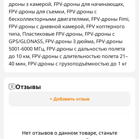
дроны з камерой
,
FPV-дроны для начинающих
,
FPV-дроны для съемки
,
FPV-дроны с
бесколлекторными двигателями
,
FPV-дроны Fimi
,
FPV-дроны с дневной камерой
,
FPV коптерного
типа
,
Пластиковые FPV-дроны
,
FPV-дроны с
GPS/GLONASS
,
FPV-дроны 3 дюйма
,
FPV-дроны
5001-6000 МГц
,
FPV-дроны с дальностью полета
до 10 км
,
FPV-дроны с длительностью полета 21–
40 мин
,
FPV-дроны с грузоподъёмностью до 1 кг
Отзывы
+ Добавить отзыв
Нет отзывов о данном товаре, станьте