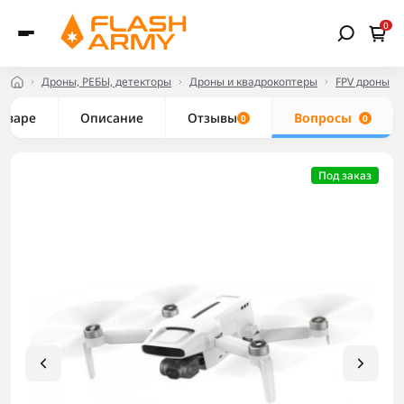
0
Дроны, РЕБЫ, детекторы
Дроны и квадрокоптеры
FPV дроны
товаре
Описание
Отзывы
Вопросы
0
0
Под заказ