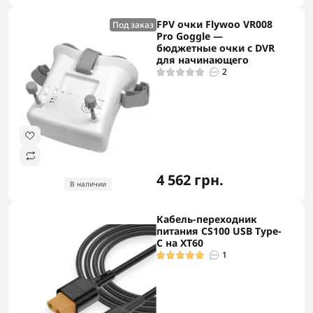
FPV очки Flywoo VR008
Под заказ
Pro Goggle —
бюджетные очки с DVR
для начинающего
2
4 562 грн.
В наличии
Кабель-переходник
питания CS100 USB Type-
C на XT60
1