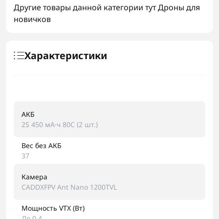
Другие товары данной категории тут
Дроны для
новичков
Характеристики
АКБ
2S 450 мА·ч 80C (2 шт.)
Вес без АКБ
37
Камера
CADDXFPV Ant Nano 1200TVL
Мощность VTX (Вт)
До 0,4