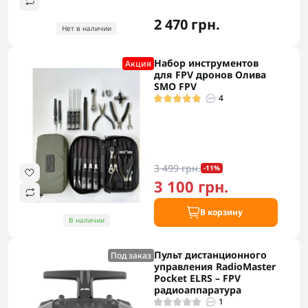
2 470 грн.
Нет в наличии
Набор инструментов
Акция
для FPV дронов Олива
SMO FPV
4
3 499 грн.
-11%
3 100 грн.
В корзину
В наличии
Пульт дистанционного
Под заказ
управления RadioMaster
Pocket ELRS – FPV
радиоаппаратура
1