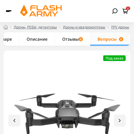
0
Дроны, РЕБЫ, детекторы
Дроны и квадрокоптеры
FPV дроны
товаре
Описание
Отзывы
Вопросы
0
0
Под заказ