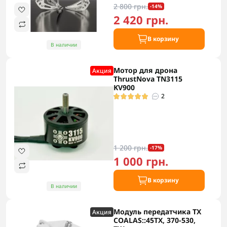
2 800 грн.
-14%
2 420 грн.
В корзину
В наличии
Мотор для дрона
Акция
ThrustNova TN3115
KV900
2
1 200 грн.
-17%
1 000 грн.
В корзину
В наличии
Модуль передатчика TX
Акция
COALAS::45TX, 370-530,