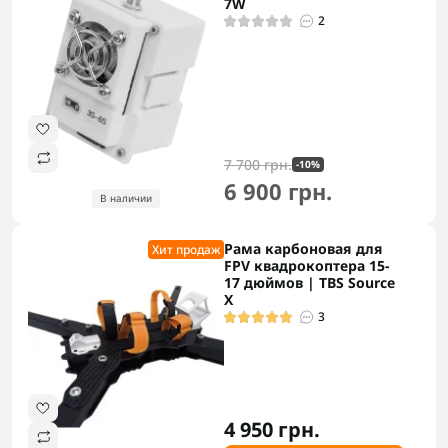
7W
2
7 700 грн.
-10%
6 900 грн.
В наличии
Рама карбоновая для
Хит продаж
FPV квадрокоптера 15-
17 дюймов | TBS Source
X
3
4 950 грн.