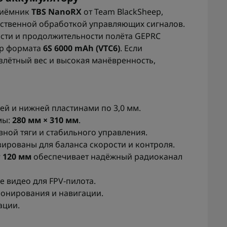
риёмник
TBS NanoRX
от Team BlackSheep,
ественной обработкой управляющих сигналов.
сти и продолжительности полёта GEPRC
ор формата
6S 6000 mAh (VTC6)
. Если
лётный вес и высокая манёвренность,
ей и нижней пластинами по 3,0 мм.
мы:
280 мм × 310 мм
.
ной тяги и стабильного управления.
ированы для баланса скорости и контроля.
 120 мм
обеспечивает надёжный радиоканал
 видео для FPV-пилота.
онирования и навигации.
ации.