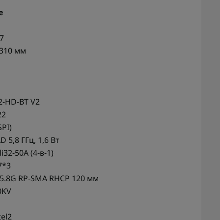
е
7
 310 мм
2-HD-BT V2
22
SPI)
 5,8 ГГц, 1,6 Вт
i32-50A (4-в-1)
7*3
.8G RP-SMA RHCP 120 мм
0KV
el2