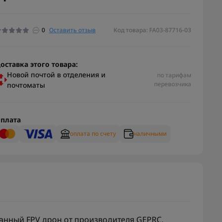
0
Оставить отзыв
Код товара: FA03-87716-03
оставка этого товара:
Новой почтой в отделения и
по тарифам
перевозчика
почтоматы
плата
оплата по счету
наличными
нный FPV дрон от производителя GEPRC,