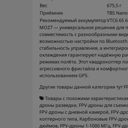
Вес
675,5 г
Приёмник
TBS Nano
Рекомендуемый аккумулятор
VTC6 6S 
MOZ7 — универсальное решение для пи
совместимость с разнообразными вид
возможностью настройки по Bluetoot
стабильность управления, а интегрир
охлаждения гарантируют надёжную ра
режимах полёта. Этот квадрокоптер по
агрессивного фристайла и комфортног
использованием GPS.
Другие товары данной категории тут
F
Товары с похожими характеристика
дроны разведки
,
FPV-дроны для съемк
FPV-дроны с дневной камерой
,
FPV-др
коптерного типа
,
Карбоновые FPV-дро
дюймов
,
FPV-дроны 1-1000 МГц
,
FPV-др