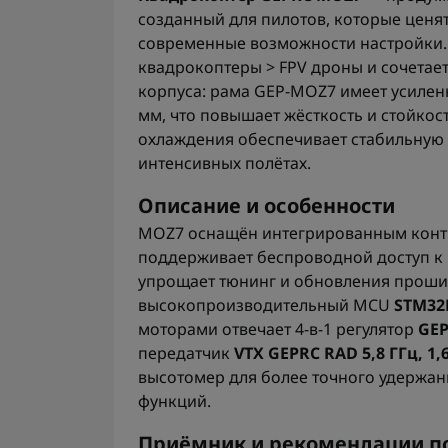
созданный для пилотов, которые ценя
современные возможности настройки. 
квадрокоптеры > FPV дроны и сочетае
корпуса: рама GEP-MOZ7 имеет усиле
мм, что повышает жёсткость и стойкос
охлаждения обеспечивает стабильную 
интенсивных полётах.
Описание и особенности
MOZ7 оснащён интегрированным конт
поддерживает беспроводной доступ к на
упрощает тюнинг и обновления прошив
высокопроизводительный MCU
STM32
моторами отвечает 4-в-1 регулятор
GEP
передатчик
VTX GEPRC RAD 5,8 ГГц, 1,
высотомер для более точного удержан
функций.
Приёмник и рекомендации по