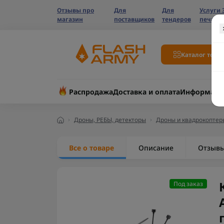
Отзывы про
Для
Для
Услуги 
магазин
поставщиков
тендеров
печати
Каталог това
Распродажа
Доставка и оплата
Информаци
Дроны, РЕБЫ, детекторы
Дроны и квадрокоптер
Все о товаре
Описание
Отзыв
Под заказ