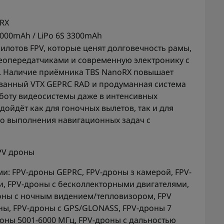
RX
6000mAh / LiPo 6S 3300mAh
лотов FPV, которые ценят долговечность рамы,
еопередатчиками и современную электронику с
h. Наличие приёмника TBS NanoRX повышает
ованный VTX GEPRC RAD и продуманная система
боту видеосистемы даже в интенсивных
дойдёт как для гоночных вылетов, так и для
о выполнения навигационных задач с
PV дроны
ми:
FPV-дроны GEPRC
,
FPV-дроны з камерой
,
FPV-
и
,
FPV-дроны с бесколлекторными двигателями
,
оны с ночным видением/тепловизором
,
FPV
ны
,
FPV-дроны с GPS/GLONASS
,
FPV-дроны 7
оны 5001-6000 МГц
,
FPV-дроны с дальностью