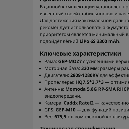
В данной комплектации установлен п
известный своей стабильностью и кач
Для достижения максимальной дально
рекомендует использовать аккумулят
приоритетом является минимальный вз
подойдёт лёгкий
LiPo 6S 3300 mAh
.
Ключевые характеристики
Рама:
GEP-MOZ7
с усиленными верхн
Моторная база:
320 мм
; размеры ра
Двигатели:
2809-1280KV
для эффектив
Пропеллеры:
HQ7.5*3.7*3
— оптимиз
Антенна:
Momoda 5.8G RP-SMA RHCP
видеопередачи.
Камера:
Caddx Ratel2
— качественное
GPS:
GEP-M10
— для функций позици
Вес:
675,5 г
в комплектной конфигур
Техническая спецификация