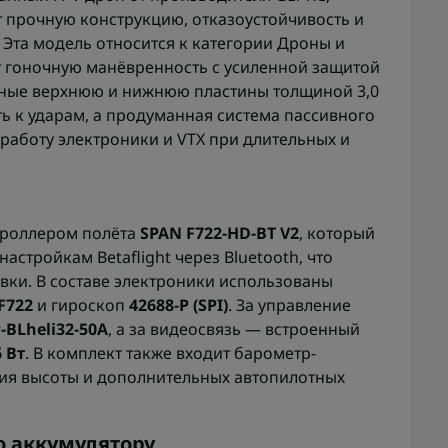
т прочную конструкцию, отказоустойчивость и
Эта модель относится к категории Дроны и
т гоночную манёвренность с усиленной защитой
нные верхнюю и нижнюю пластины толщиной 3,0
ть к ударам, а продуманная система пассивного
работу электроники и VTX при длительных и
роллером полёта
SPAN F722-HD-BT V2
, который
стройкам Betaflight через Bluetooth, что
ки. В составе электроники использованы
F722
и гироскоп
42688-P (SPI)
. За управление
-BLheli32-50A
, а за видеосвязь — встроенный
6 Вт
. В комплект также входит барометр-
ия высоты и дополнительных автопилотных
 аккумулятору