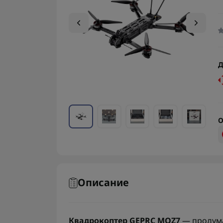
Д
О
Описание
Квадрокоптер GEPRC MOZ7
— продума