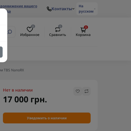
родвижение вашего
На
Контакты
ренда
русском
0
0
0
Избранное
Сравнить
Корзина
ом TBS NanoRX
Нет в наличии
17 000 грн.
Уведомить о наличии