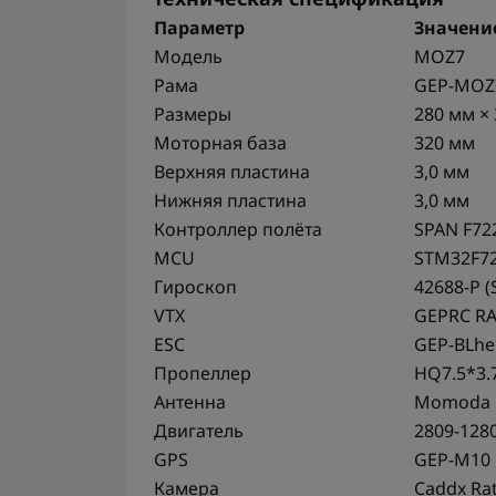
Параметр
Значени
Модель
MOZ7
Рама
GEP-MOZ
Размеры
280 мм ×
Моторная база
320 мм
Верхняя пластина
3,0 мм
Нижняя пластина
3,0 мм
Контроллер полёта
SPAN F72
MCU
STM32F7
Гироскоп
42688-P (
VTX
GEPRC RAD
ESC
GEP-BLhel
Пропеллер
HQ7.5*3.
Антенна
Momoda 5
Двигатель
2809-128
GPS
GEP-M10
Камера
Caddx Rat