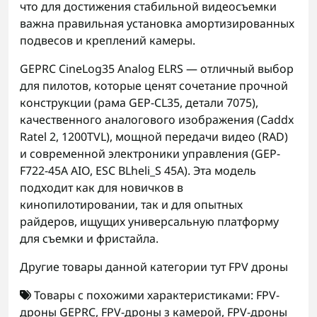
что для достижения стабильной видеосъемки
важна правильная установка амортизированных
подвесов и креплений камеры.
GEPRC CineLog35 Analog ELRS — отличный выбор
для пилотов, которые ценят сочетание прочной
конструкции (рама GEP-CL35, детали 7075),
качественного аналогового изображения (Caddx
Ratel 2, 1200TVL), мощной передачи видео (RAD)
и современной электроники управления (GEP-
F722-45A AIO, ESC BLheli_S 45A). Эта модель
подходит как для новичков в
кинопилотировании, так и для опытных
райдеров, ищущих универсальную платформу
для съемки и фристайла.
Другие товары данной категории тут
FPV дроны
Товары с похожими характеристиками:
FPV-
дроны GEPRC
,
FPV-дроны з камерой
,
FPV-дроны