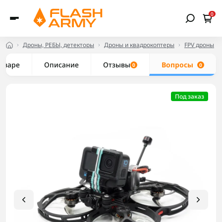
0
Дроны, РЕБЫ, детекторы
Дроны и квадрокоптеры
FPV дроны
товаре
Описание
Отзывы
Вопросы
0
0
Под заказ