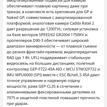
амортизированные подвески для камеры
обеспечивают плавную картинку даже при
трюках; в комплекте есть крепления для GP и
Naked GP, совместимые с амортизированной
платформой; аналоговая камера Caddx Ratel 2
дает разрешение до 1200TVL; силовая установка
на базе моторов SPEEDX2 GR2004 1750KV и
пропеллеров D90-3 обеспечивает широкий
диапазон маневренности — от плавной съемки
до резких фристайл-приемов; видеопередатчик
RAD (до 1 Вт, UFL) поддерживает стабильную
видеосвязь на больших дистанциях; полетный
контроллер GEP-F722-45A AIO с MCU STM32F722 и
IMU MPU6000 (SPI) вместе с ESC BLheli_S 45A дают
точное управление и надежную отдачу
мощности; рама GEP-CL35 в сочетании с
алюминиевыми фиксированными деталями из
7075 и защитной пластиной повышает прочность
при ударах.