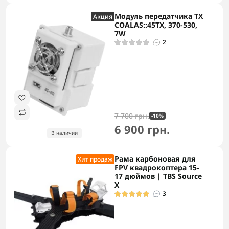
Модуль передатчика TX
Акция
COALAS::45TX, 370-530,
7W
2
7 700 грн.
-10%
6 900 грн.
В наличии
Рама карбоновая для
Хит продаж
FPV квадрокоптера 15-
17 дюймов | TBS Source
X
3