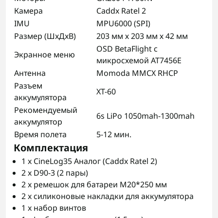
Камера
Caddx Ratel 2
IMU
MPU6000 (SPI)
Размер (ШxДxВ)
203 мм х 203 мм х 42 мм
OSD BetaFlight с
Экранное меню
микросхемой AT7456E
Антенна
Momoda MMCX RHCP
Разъем
XT-60
аккумулятора
Рекомендуемый
6s LiPo 1050mah-1300mah
аккумулятор
Время полета
5-12 мин.
Комплектация
1 x CineLog35 Аналог (Caddx Ratel 2)
2 x D90-3 (2 пары)
2 x ремешок для батареи M20*250 мм
2 x силиконовые накладки для аккумулятора
1 x набор винтов