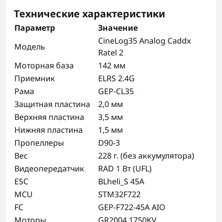
Технические характеристики
Параметр
Значение
CineLog35 Analog Caddx
Модель
Ratel 2
Моторная база
142 мм
Приемник
ELRS 2.4G
Рама
GEP-CL35
Защитная пластина
2,0 мм
Верхняя пластина
3,5 мм
Нижняя пластина
1,5 мм
Пропеллеры
D90-3
Вес
228 г. (без аккумулятора)
Видеопередатчик
RAD 1 Вт (UFL)
ESC
BLheli_S 45A
MCU
STM32F722
FC
GEP-F722-45A AIO
Моторы
GR2004 1750KV