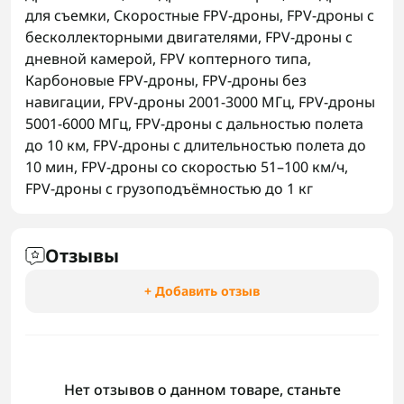
для съемки
,
Скоростные FPV-дроны
,
FPV-дроны с
бесколлекторными двигателями
,
FPV-дроны с
дневной камерой
,
FPV коптерного типа
,
Карбоновые FPV-дроны
,
FPV-дроны без
навигации
,
FPV-дроны 2001-3000 МГц
,
FPV-дроны
5001-6000 МГц
,
FPV-дроны с дальностью полета
до 10 км
,
FPV-дроны с длительностью полета до
10 мин
,
FPV-дроны со скоростью 51–100 км/ч
,
FPV-дроны с грузоподъёмностью до 1 кг
Отзывы
+ Добавить отзыв
Нет отзывов о данном товаре, станьте