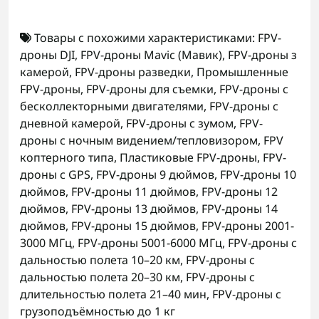
Товары с похожими характеристиками:
FPV-
дроны DJI
,
FPV-дроны Mavic (Мавик)
,
FPV-дроны з
камерой
,
FPV-дроны разведки
,
Промышленные
FPV-дроны
,
FPV-дроны для съемки
,
FPV-дроны с
бесколлекторными двигателями
,
FPV-дроны с
дневной камерой
,
FPV-дроны с зумом
,
FPV-
дроны с ночным видением/тепловизором
,
FPV
коптерного типа
,
Пластиковые FPV-дроны
,
FPV-
дроны с GPS
,
FPV-дроны 9 дюймов
,
FPV-дроны 10
дюймов
,
FPV-дроны 11 дюймов
,
FPV-дроны 12
дюймов
,
FPV-дроны 13 дюймов
,
FPV-дроны 14
дюймов
,
FPV-дроны 15 дюймов
,
FPV-дроны 2001-
3000 МГц
,
FPV-дроны 5001-6000 МГц
,
FPV-дроны с
дальностью полета 10–20 км
,
FPV-дроны с
дальностью полета 20–30 км
,
FPV-дроны с
длительностью полета 21–40 мин
,
FPV-дроны с
грузоподъёмностью до 1 кг