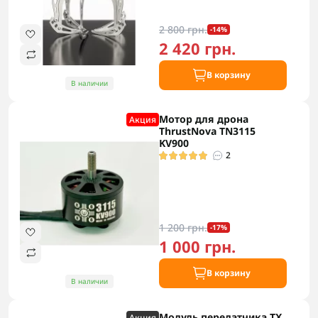
2 800 грн.
-14%
2 420 грн.
В корзину
В наличии
Мотор для дрона
Акция
ThrustNova TN3115
KV900
2
1 200 грн.
-17%
1 000 грн.
В корзину
В наличии
Модуль передатчика TX
Акция