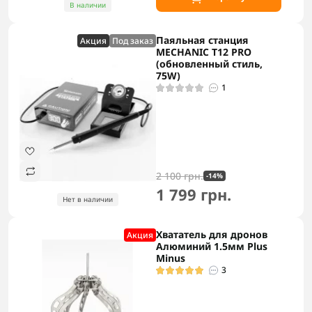
В наличии
Паяльная станция
Акция
Под заказ
MECHANIC T12 PRO
(обновленный стиль,
75W)
1
2 100 грн.
-14%
1 799 грн.
Нет в наличии
Хвататель для дронов
Акция
Алюминий 1.5мм Plus
Minus
3