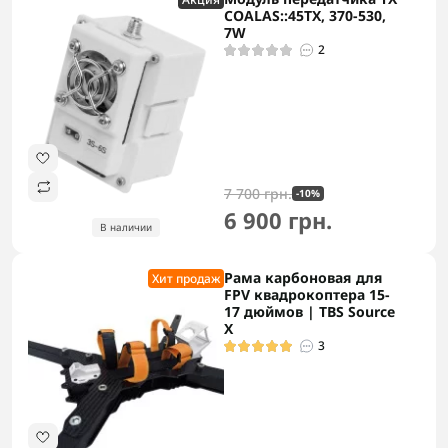
COALAS::45TX, 370-530,
7W
2
7 700 грн.
-10%
6 900 грн.
В наличии
Рама карбоновая для
Хит продаж
FPV квадрокоптера 15-
17 дюймов | TBS Source
X
3