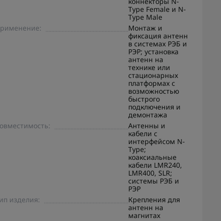
коннекторы N-
Type Female и N-
Type Male
рименение:
Монтаж и
фиксация антенн
в системах РЭБ и
РЭР; установка
антенн на
технике или
стационарных
платформах с
возможностью
быстрого
подключения и
демонтажа
овместимость:
Антенны и
кабели с
интерфейсом N-
Type;
коаксиальные
кабели LMR240,
LMR400, SLR;
системы РЭБ и
РЭР
ип изделия:
Крепления для
антенн на
магнитах