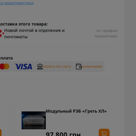
се характеристики
оставка этого товара:
Новой почтой в отделения и
по тарифам
перевозчика
почтоматы
плата
оплата по счету
наличными
Модульный РЭБ «Греть ХЛ»
97 800 грн.