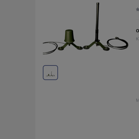
О
К
М