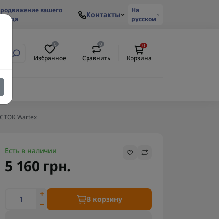
родвижение вашего
На
Контакты
ренда
русском
0
0
0
Избранное
Сравнить
Корзина
ЕСТОК Wartex
Есть в наличии
5 160 грн.
В корзину