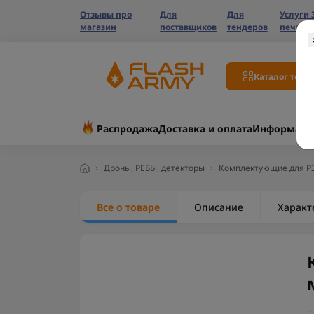
Отзывы про
Для
Для
Услуги 
магазин
поставщиков
тендеров
печати
Каталог това
Распродажа
Доставка и оплата
Информаци
Дроны, РЕБЫ, детекторы
Комплектующие для Р
Все о товаре
Описание
Характ