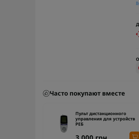
В
Д
О
Часто покупают вместе
ция
Пульт дистанционного
управления для устройств
РЕБ
.
3 000 грн.