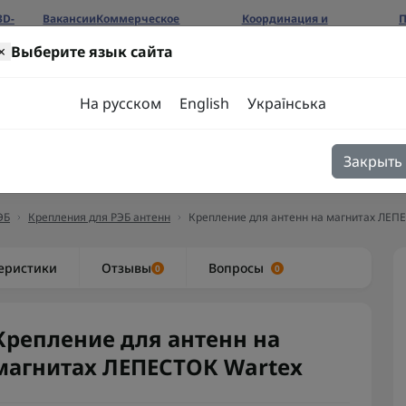
3D-
Вакансии
Коммерческое
Координация и
П
предложение
сотрудничество
б
×
Выберите язык сайта
ров
На русском
English
Українська
Закрыть
я
Блог
Контакты
ЭБ
Крепления для РЭБ антенн
Крепление для антенн на магнитах ЛЕП
еристики
Отзывы
Вопросы
0
0
Крепление для антенн на
магнитах ЛЕПЕСТОК Wartex