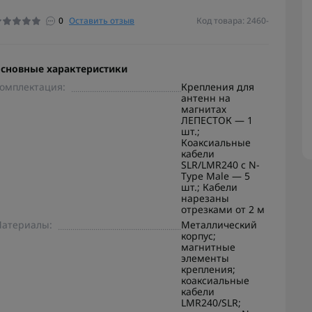
0
Оставить отзыв
Код товара: 2460-
сновные характеристики
омплектация:
Крепления для
антенн на
магнитах
ЛЕПЕСТОК — 1
шт.;
Коаксиальные
кабели
SLR/LMR240 с N-
Type Male — 5
шт.; Кабели
нарезаны
отрезками от 2 м
атериалы:
Металлический
корпус;
магнитные
элементы
крепления;
коаксиальные
кабели
LMR240/SLR;