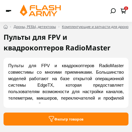
0
Дроны, РЕБЫ, детекторы
Комплектующие и запчасти для дронов
Пульты для FPV и
квадрокоптеров RadioMaster
Пульты для FPV и квадрокоптеров RadioMaster 
совместимы со многими приемниками. Большинство 
моделей работают на базе открытой операционной 
системы EdgeTX, которая предоставляет 
пользователям возможности для настройки каналов, 
телеметрии, микшеров, переключателей и профилей 
управления. Они представлены как компактными 
моделями для обучения, так и полноразмерными 
профессиональными решениями с большими 
Фильтр товаров
дисплеями. Заказать FPV-пульты RadioMaster можно в 
Flash Army.