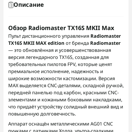
Описание
Обзор Radiomaster TX16S MKII Max
Пульт дистанционного управления
Radiomaster
TX16S MKII MAX edition
от бренда
Radiomaster
— это обновлённая и усовершенствованная
версия легендарного TX16S, созданная для
требовательных пилотов FPV, которые ценят
премиальное исполнение, надежность и
широкие возможности кастомизации. Версия
MAX выделяется CNC-деталями, складной ручкой,
передней панелью под карбон, красными CNC-
элементами и кожаными боковыми накладками,
что придаёт устройству солидный внешний вид и
повышенную долговечность.
Аппарат оснащён металлическими AG01 CNC
ручками с датчиками Холла, ультра-гладкими