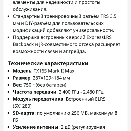
элементы для надёжности и простоты
обслуживания.
Стандартный тренировочный разъём TRS 3.5
мм и DIY-разъём для пользовательских
модификаций добавляют универсальности.
Поддержка встроенных версий ExpressLRS
Backpack и JR-совместимого отсека расширяет
возможности связи и апгрейда.
Технические характеристики
Модель
: TX16S Mark II Max
Размер
: 287×129×184 мм
Вес
: 750 г (без батареи)
Частота передачи
: 2.400 ГГц - 2.480 ГГц
Модуль передатчика
: Встроенный ELRS
(SX1280)
SD-карта
: по умолчанию 256 МБ, максимум 8
ГБ
Усиление антенны
: 2 дБ (регулируемая