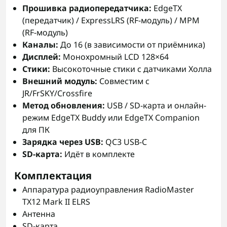
Прошивка радиопередатчика:
EdgeTX
(передатчик) / ExpressLRS (RF-модуль) / MPM
(RF-модуль)
Каналы:
До 16 (в зависимости от приёмника)
Дисплей:
Монохромный LCD 128×64
Стики:
Высокоточные стики с датчиками Холла
Внешний модуль:
Совместим с
JR/FrSKY/Crossfire
Метод обновления:
USB / SD-карта и онлайн-
режим EdgeTX Buddy или EdgeTX Companion
для ПК
Зарядка через USB:
QC3 USB-C
SD-карта:
Идёт в комплекте
Комплектация
Аппаратура радиоуправления RadioMaster
TX12 Mark II ELRS
Антенна
SD-карта