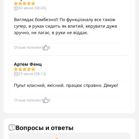
30 июня (08:43)
Виглядає бомбезно!! По функціоналу все також
супер, в руках сидить як влитий, керувати дуже
зручно, не лагає, в руки не віддає.
Отзыв полезен?
0
Артем Фенц
25 июня (08:13)
Пульт класний, якісний. працює справно. Дякую!
Отзыв полезен?
0
Вопросы и ответы