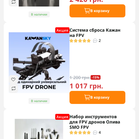
В корзину
В наличии
Система сброса Кажан
Акция
на FPV
2
1 200 грн.
-15%
1 017 грн.
В корзину
В наличии
Набор инструментов
Акция
для FPV дронов Олива
SMO FPV
4