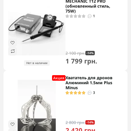
MECHANIC T12 PRO
(обновленный стиль,
75W)
1
2 100 грн.
-14%
1 799 грн.
Нет в наличии
Хвататель для дронов
Акция
Алюминий 1.5мм Plus
Minus
3
2 800 грн.
-14%
2 420 грн.