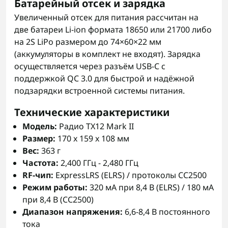
Батарейный отсек и зарядка
Увеличенный отсек для питания рассчитан на
две батареи Li-ion формата 18650 или 21700 либо
на 2S LiPo размером до 74×60×22 мм
(аккумуляторы в комплект не входят). Зарядка
осуществляется через разъём USB-C с
поддержкой QC 3.0 для быстрой и надёжной
подзарядки встроенной системы питания.
Технические характеристики
Модель:
Радио TX12 Mark II
Размер:
170 x 159 x 108 мм
Вес:
363 г
Частота:
2,400 ГГц - 2,480 ГГц
RF-чип:
ExpressLRS (ELRS) / протоколы CC2500
Режим работы:
320 мА при 8,4 В (ELRS) / 180 мА
при 8,4 В (CC2500)
Диапазон напряжения:
6,6-8,4 В постоянного
тока