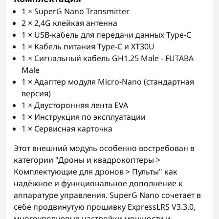
1 × SuperG Nano Transmitter
2 × 2,4G клейкая антенна
1 × USB-кабель для передачи данных Type-C
1 × Кабель питания Type-C и XT30U
1 × Сигнальный кабель GH1.25 Male - FUTABA
Male
1 × Адаптер модуля Micro-Nano (стандартная
версия)
1 × Двусторонняя лента EVA
1 × Инструкция по эксплуатации
1 × Сервисная карточка
Этот внешний модуль особенно востребован в
категории "Дроны и квадрокоптеры >
Комплектующие для дронов > Пульты" как
надёжное и функциональное дополнение к
аппаратуре управления. SuperG Nano сочетает в
себе продвинутую прошивку ExpressLRS V3.3.0,
многоуровневые настройки мощности и