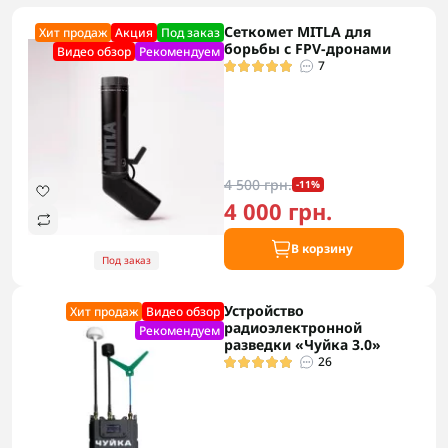
Сеткомет MITLA для
Хит продаж
Акция
Под заказ
борьбы с FPV-дронами
Видео обзор
Рекомендуем
7
4 500 грн.
-11%
4 000 грн.
В корзину
Под заказ
Устройство
Хит продаж
Видео обзор
радиоэлектронной
Рекомендуем
разведки «Чуйка 3.0»
26