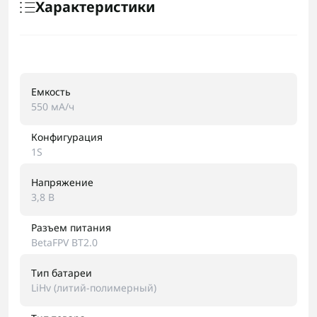
Характеристики
Емкость
550 мА/ч
Конфигурация
1S
Напряжение
3,8 В
Разъем питания
BetaFPV BT2.0
Тип батареи
LiHv (литий-полимерный)