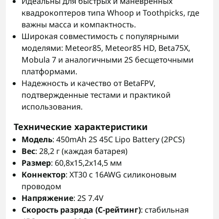
Идеальны для быстрых и маневренных
квадрокоптеров типа Whoop и Toothpicks, где
важны масса и компактность.
Широкая совместимость с популярными
моделями: Meteor85, Meteor85 HD, Beta75X,
Mobula 7 и аналогичными 2S бесщеточными
платформами.
Надежность и качество от BetaFPV,
подтвержденные тестами и практикой
использования.
Технические характеристики
Модель
: 450mAh 2S 45C Lipo Battery (2PCS)
Вес
: 28,2 г (каждая батарея)
Размер
: 60,8x15,2x14,5 мм
Коннектор
: XT30 с 16AWG силиконовым
проводом
Напряжение
: 2S 7.4V
Скорость разряда (C-рейтинг)
: стабильная