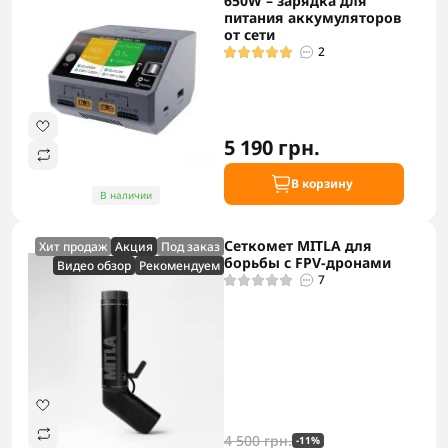
650W – зарядка для
питания аккумуляторов
от сети
2
5 190 грн.
В корзину
В наличии
Сеткомет MITLA для
Хит продаж
Акция
Под заказ
борьбы с FPV-дронами
Видео обзор
Рекомендуем
7
4 500 грн.
-11%