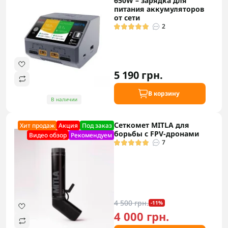
650W – зарядка для
питания аккумуляторов
от сети
2
5 190 грн.
В корзину
В наличии
Сеткомет MITLA для
Хит продаж
Акция
Под заказ
борьбы с FPV-дронами
Видео обзор
Рекомендуем
7
4 500 грн.
-11%
4 000 грн.