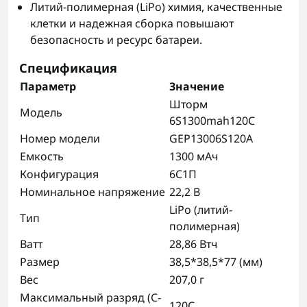
Литий-полимерная (LiPo) химия, качественные
клетки и надежная сборка повышают
безопасность и ресурс батареи.
Спецификация
Параметр
Значение
Шторм
Модель
6S1300mah120C
Номер модели
GEP13006S120A
Емкость
1300 мАч
Конфигурация
6С1П
Номинальное напряжение
22,2 В
LiPo (литий-
Тип
полимерная)
Ватт
28,86 Втч
Размер
38,5*38,5*77 (мм)
Вес
207,0 г
Максимальный разряд (C-
120C