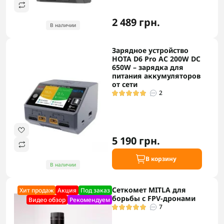
2 489 грн.
В наличии
Зарядное устройство
HOTA D6 Pro AC 200W DC
650W – зарядка для
питания аккумуляторов
от сети
2
5 190 грн.
В корзину
В наличии
Сеткомет MITLA для
Хит продаж
Акция
Под заказ
борьбы с FPV-дронами
Видео обзор
Рекомендуем
7