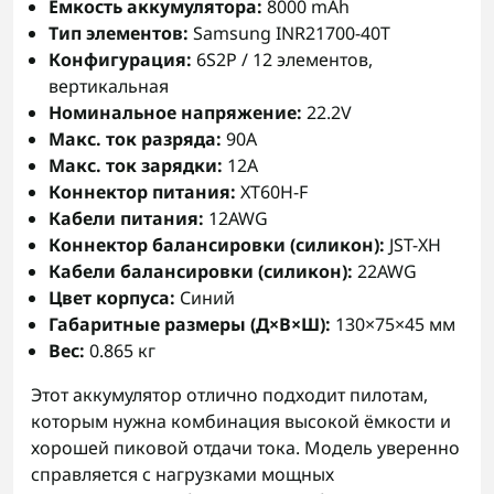
Емкость аккумулятора:
8000 mAh
Тип элементов:
Samsung INR21700-40T
Конфигурация:
6S2P / 12 элементов,
вертикальная
Номинальное напряжение:
22.2V
Макс. ток разряда:
90А
Макс. ток зарядки:
12А
Коннектор питания:
XT60H-F
Кабели питания:
12AWG
Коннектор балансировки (силикон):
JST-XH
Кабели балансировки (силикон):
22AWG
Цвет корпуса:
Синий
Габаритные размеры (Д×В×Ш):
130×75×45 мм
Вес:
0.865 кг
Этот аккумулятор отлично подходит пилотам,
которым нужна комбинация высокой ёмкости и
хорошей пиковой отдачи тока. Модель уверенно
справляется с нагрузками мощных