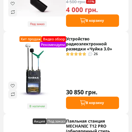
4 500 грн.
-11%
4 000 грн.
В корзину
Под заказ
Устройство
Хит продаж
Видео обзор
радиоэлектронной
Рекомендуем
разведки «Чуйка 3.0»
26
30 850 грн.
В корзину
В наличии
Паяльная станция
Акция
Под заказ
MECHANIC T12 PRO
(обновленный стиль,