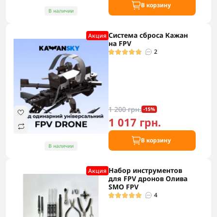
В корзину
В наличии
Система сброса Кажан
Акция
на FPV
2
1 200 грн.
-15%
1 017 грн.
В корзину
В наличии
Набор инструментов
Акция
для FPV дронов Олива
SMO FPV
4