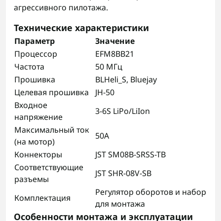
агрессивного пилотажа.
Технические характеристики
Параметр
Значение
Процессор
EFM8BB21
Частота
50 МГц
Прошивка
BLHeli_S, Bluejay
Целевая прошивка
JH-50
Входное
3-6S LiPo/LiIon
напряжение
Максимальный ток
50А
(на мотор)
Коннекторы
JST SM08B-SRSS-TB
Соответствующие
JST SHR-08V-SB
разъемы
Регулятор оборотов и набор
Комплектация
для монтажа
Особенности монтажа и эксплуатации