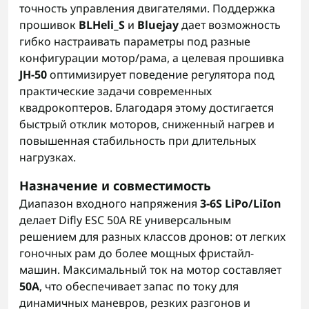
точность управления двигателями. Поддержка
прошивок
BLHeli_S
и
Bluejay
дает возможность
гибко настраивать параметры под разные
конфигурации мотор/рама, а целевая прошивка
JH-50
оптимизирует поведение регулятора под
практические задачи современных
квадрокоптеров. Благодаря этому достигается
быстрый отклик моторов, сниженный нагрев и
повышенная стабильность при длительных
нагрузках.
Назначение и совместимость
Диапазон входного напряжения
3-6S LiPo/LiIon
делает Difly ESC 50A RE универсальным
решением для разных классов дронов: от легких
гоночных рам до более мощных фристайл-
машин. Максимальный ток на мотор составляет
50А
, что обеспечивает запас по току для
динамичных маневров, резких разгонов и