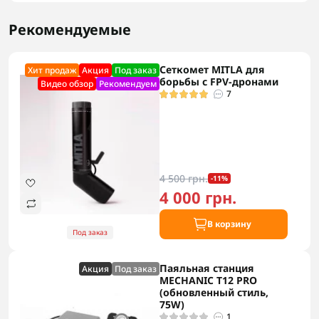
Рекомендуемые
Сеткомет MITLA для
Хит продаж
Акция
Под заказ
борьбы с FPV-дронами
Видео обзор
Рекомендуем
7
4 500 грн.
-11%
4 000 грн.
В корзину
Под заказ
Паяльная станция
Акция
Под заказ
MECHANIC T12 PRO
(обновленный стиль,
75W)
1