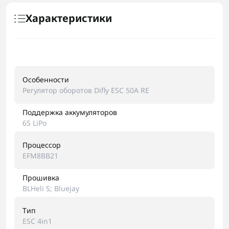
Характеристики
Особенности
Регулятор оборотов Difly ESC 50A RE
Поддержка аккумуляторов
6S LiPo
Процессор
EFM8BB21
Прошивка
BLHeli S; Bluejay
Тип
ESC 4in1