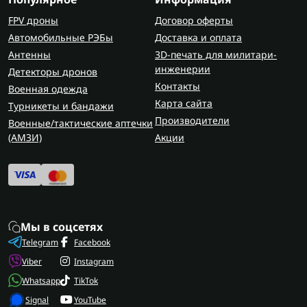
FPV дроны
Договор оферты
Автомобильные РЭБы
Доставка и оплата
Антенны
3D-печать для милитари-
инженерии
Детекторы дронов
Контакты
Военная одежда
Карта сайта
Турникеты и бандажи
Производители
Военные/тактические аптечки
(AMЗИ)
Акции
Мы в соцсетях
Telegram
Facebook
Viber
Instagram
Whatsapp
TikTok
Signal
YouTube