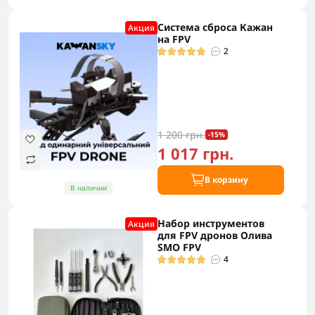
Система сброса Кажан
Акция
на FPV
2
1 200 грн.
-15%
1 017 грн.
В корзину
В наличии
Набор инструментов
Акция
для FPV дронов Олива
SMO FPV
4