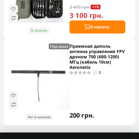
3 499 грн.
-11%
3 100 грн.
В корзину
В наличии
Приемная диполь
Под заказ
антенна управления FPV
дроном 700 (680-1200)
МГц (кабель 10см)
Aeronetix
3
200 грн.
Нет в наличии