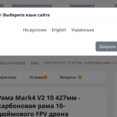
3D-
Вакансии
Коммерческое
Координация и
П
предложение
сотрудничество
б
×
Выберите язык сайта
ров
На русском
English
Українська
Закрыть
я
Блог
Контакты
асти для дронов
Рамы
Рама Mark4 V2 10 427мм - карбоновая рама 10
еристики
Отзывы
Вопросы
0
0
Рама Mark4 V2 10 427мм -
карбоновая рама 10-
дюймового FPV дрона