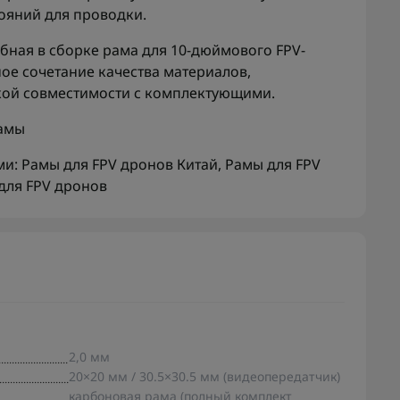
ояний для проводки.
обная в сборке рама для 10-дюймового FPV-
ое сочетание качества материалов,
кой совместимости с комплектующими.
амы
ми:
Рамы для FPV дронов Китай
,
Рамы для FPV
для FPV дронов
2,0 мм
20×20 мм / 30.5×30.5 мм (видеопередатчик)
карбоновая рама (полный комплект