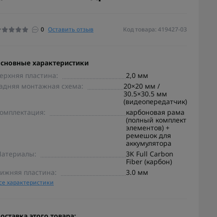
0
Оставить отзыв
Код товара: 419427-03
сновные характеристики
ерхняя пластина:
2,0 мм
адняя монтажная схема:
20×20 мм /
30.5×30.5 мм
(видеопередатчик)
омплектация:
карбоновая рама
(полный комплект
элементов) +
ремешок для
аккумулятора
атериалы:
3K Full Carbon
Fiber (карбон)
ижняя пластина:
3.0 мм
се характеристики
оставка этого товара: