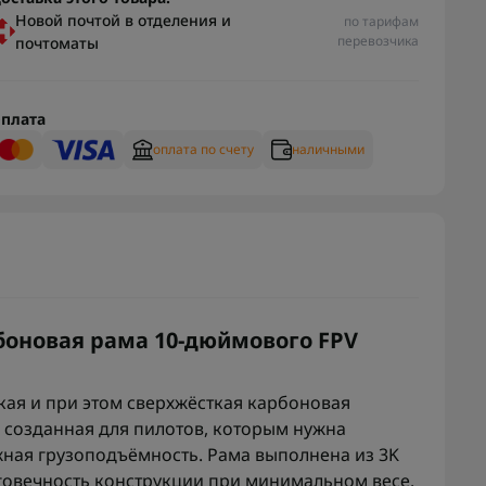
Новой почтой в отделения и
по тарифам
перевозчика
почтоматы
плата
оплата по счету
наличными
рбоновая рама 10-дюймового FPV
кая и при этом сверхжёсткая карбоновая
, созданная для пилотов, которым нужна
ная грузоподъёмность. Рама выполнена из 3K
олговечность конструкции при минимальном весе.