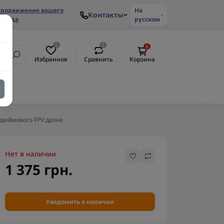
родвижение вашего
На
Контакты
ренда
русском
0
0
0
Избранное
Сравнить
Корзина
-дюймового FPV дрона
Нет в наличии
1 375 грн.
Уведомить о наличии