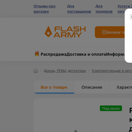
Отзывы про
Для
Для
Услуги 
магазин
поставщиков
тендеров
печати
Каталог това
Распродажа
Доставка и оплата
Информаци
Дроны, РЕБЫ, детекторы
Комплектующие и запч
Все о товаре
Описание
Характ
Под заказ