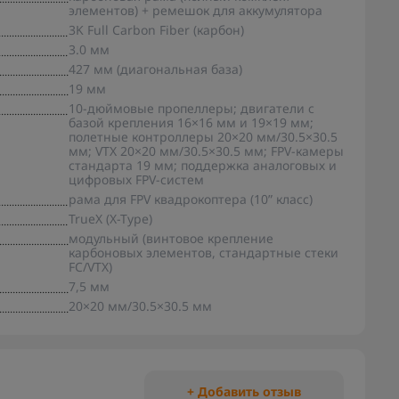
элементов) + ремешок для аккумулятора
3K Full Carbon Fiber (карбон)
3.0 мм
427 мм (диагональная база)
19 мм
10-дюймовые пропеллеры; двигатели с
базой крепления 16×16 мм и 19×19 мм;
полетные контроллеры 20×20 мм/30.5×30.5
мм; VTX 20×20 мм/30.5×30.5 мм; FPV-камеры
стандарта 19 мм; поддержка аналоговых и
цифровых FPV-систем
рама для FPV квадрокоптера (10” класс)
TrueX (X-Type)
модульный (винтовое крепление
карбоновых элементов, стандартные стеки
FC/VTX)
7,5 мм
20×20 мм/30.5×30.5 мм
+ Добавить отзыв