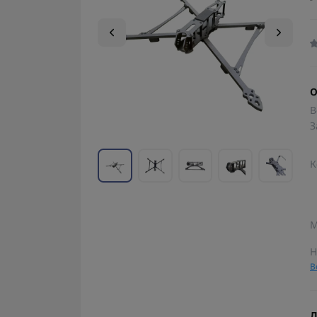
О
В
З
К
М
Н
В
Д