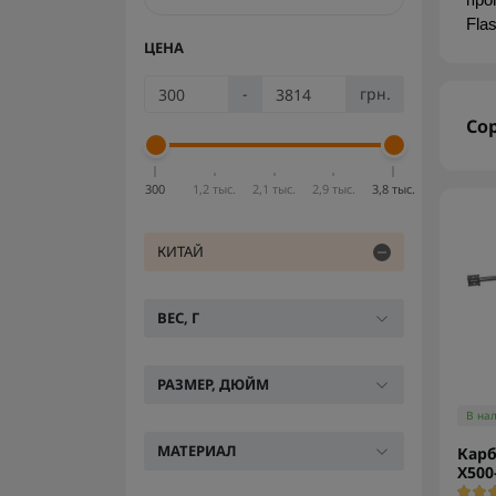
про
Fla
ЦЕНА
-
грн.
Со
300
1,2 тыс.
2,1 тыс.
2,9 тыс.
3,8 тыс.
КИТАЙ
ВЕС, Г
РАЗМЕР, ДЮЙМ
В на
МАТЕРИАЛ
Карб
X500