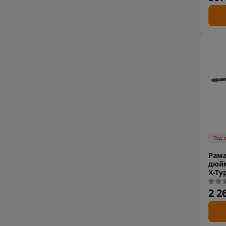
Под 
Рама
дюйм
X-Ty
2 2