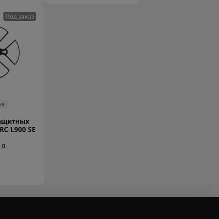
Под заказ
ня
ащитных
RC L900 SE
0