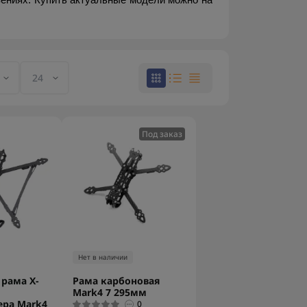
ениях. Купить актуальные модели можно на 
Под заказ
Нет в наличии
рама X-
Рама карбоновая
Mark4 7 295мм
ера Mark4
0