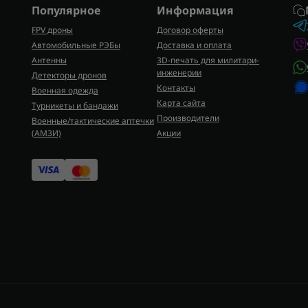
Популярное
Информация
FPV дроны
Договор оферты
Автомобильные РЭБы
Доставка и оплата
Антенны
3D-печать для милитари-
инженерии
Детекторы дронов
Контакты
Военная одежда
Карта сайта
Турникеты и бандажи
Производители
Военные/тактические аптечки
(AMЗИ)
Акции