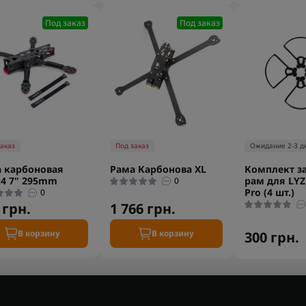
Под заказ
Под заказ
заказ
Под заказ
Ожидание 2-3 д
 карбоновая
Рама Карбонова XL
Комплект з
4 7" 295mm
рам для LYZ
0
Pro (4 шт.)
0
 грн.
1 766 грн.
В корзину
В корзину
300 грн.