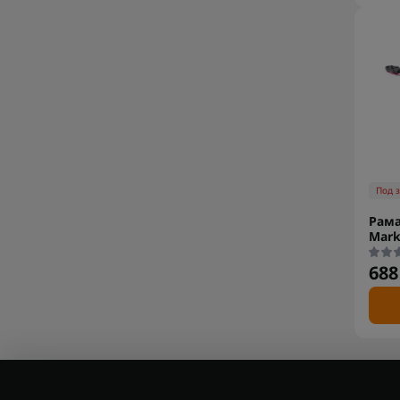
Под 
Рама
Mark
688