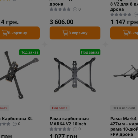
дрона
8 V2 для 8 
дрона
0
14 грн.
3 606.00
1 147 грн
В корзину
В корзину
В ко
Под заказ
Под заказ
заказ
Под заказ
Нет в наличии
 Карбонова XL
Рама карбоновая
Рама Mark4 
MARK4 V2 10inch
427мм - кар
0
рама 10-дю
0
FPV дрона
 грн.
1 027 грн.