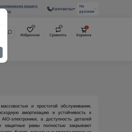
родвижение вашего
На
Контакты
ренда
русском
0
0
0
Избранное
Сравнить
Корзина
ассовостью и простотой обслуживания. 
осходную амортизацию и устойчивость к 
AIO-электроники, а доступность деталей 
е защитные рамы полностью закрывают 