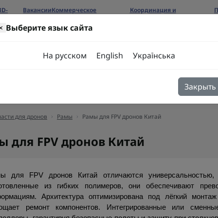
3D-
Вакансии
Коммерческое
Координация и
П
предложение
сотрудничество
б
×
Выберите язык сайта
ров
На русском
English
Українська
Закрыть
я
Блог
Контакты
асти для дронов
Рамы
Рамы для FPV дронов Китай
ы для FPV дронов Китай
ы для FPV дронов Китай отличаются универсальностью, м
отовленные из гибких полимеров, они обеспечивают прев
ормациям. Архитектура оптимизирована под лёгкий монтаж 
ощает ремонт компонентов. Интегрированные или сменны