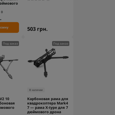
дюймового
0
.
рзину
503 грн.
Под заказ
Под заказ
В наличии
V2 10
Карбоновая рама для
боновая
квадрокоптера Mark4
ймового
7 — рама X-type для 7
дюймового дрона