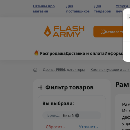
Отзывы про
Для
Для
Услуги 
магазин
поставщиков
тендеров
печати
Каталог това
Распродажа
Доставка и оплата
Информаци
Дроны, РЕБЫ, детекторы
Комплектующие и запч
Рам
Фильтр товаров
Вы выбрали:
Рам
Изг
Бренд:
Китай
деф
упр
Сбросить
Уточнить