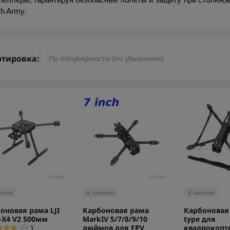
пеллеры, гарантируя безопасные полеты и защиту при столкнов
sh Army.
ртировка:
личии
В наличии
В наличии
оновая рама LJI
Карбоновая рама
Карбоновая 
-X4 V2 500мм
MarkIV 5/7/8/9/10
type для
дюймов для FPV
квадрокопт
1