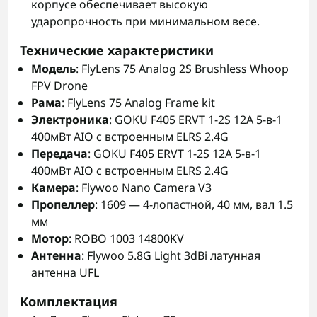
корпусе обеспечивает высокую
ударопрочность при минимальном весе.
Технические характеристики
Модель
: FlyLens 75 Analog 2S Brushless Whoop
FPV Drone
Рама
: FlyLens 75 Analog Frame kit
Электроника
: GOKU F405 ERVT 1-2S 12A 5-в-1
400мВт AIO с встроенным ELRS 2.4G
Передача
: GOKU F405 ERVT 1-2S 12A 5-в-1
400мВт AIO с встроенным ELRS 2.4G
Камера
: Flywoo Nano Camera V3
Пропеллер
: 1609 — 4-лопастной, 40 мм, вал 1.5
мм
Мотор
: ROBO 1003 14800KV
Антенна
: Flywoo 5.8G Light 3dBi латунная
антенна UFL
Комплектация