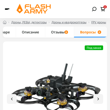
0
Дроны, РЕБЫ, детекторы
Дроны и квадрокоптеры
FPV дроны
товаре
Описание
Отзывы
Вопросы
0
0
Под заказ