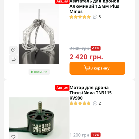
Хвататель для дронов
Акция
Алюминий 1.5мм Plus
Minus
3
2 800 грн.
-14%
2 420 грн.
В корзину
В наличии
Мотор для дрона
Акция
ThrustNova TN3115
KV900
2
1 200 грн.
-17%