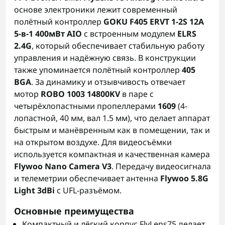
основе электроники лежит современный
полётный контроллер
GOKU F405 ERVT 1-2S 12A
5-в-1 400мВт AIO
с встроенным модулем
ELRS
2.4G
, который обеспечивает стабильную работу
управления и надёжную связь. В конструкции
также упоминается полётный контроллер
405
BGA
. За динамику и отзывчивость отвечает
мотор
ROBO 1003 14800KV
в паре с
четырёхлопастными пропеллерами
1609
(4-
лопастной, 40 мм, вал 1.5 мм), что делает аппарат
быстрым и манёвренным как в помещении, так и
на открытом воздухе. Для видеосъёмки
используется компактная и качественная камера
Flywoo Nano Camera V3
. Передачу видеосигнала
и телеметрии обеспечивает антенна
Flywoo 5.8G
Light 3dBi
с UFL-разъёмом.
Основные преимущества
Компактный и лёгкий корпус FlyLens75 делает