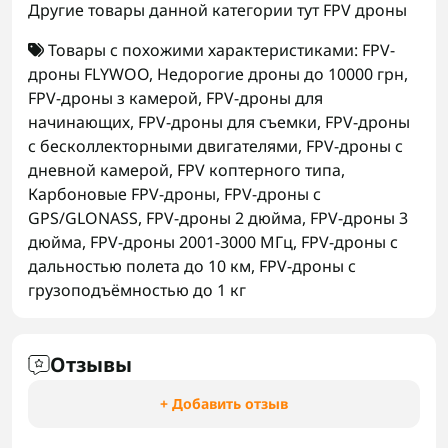
Другие товары данной категории тут
FPV дроны
Товары с похожими характеристиками:
FPV-
дроны FLYWOO
,
Недорогие дроны до 10000 грн
,
FPV-дроны з камерой
,
FPV-дроны для
начинающих
,
FPV-дроны для съемки
,
FPV-дроны
с бесколлекторными двигателями
,
FPV-дроны с
дневной камерой
,
FPV коптерного типа
,
Карбоновые FPV-дроны
,
FPV-дроны с
GPS/GLONASS
,
FPV-дроны 2 дюйма
,
FPV-дроны 3
дюйма
,
FPV-дроны 2001-3000 МГц
,
FPV-дроны с
дальностью полета до 10 км
,
FPV-дроны с
грузоподъёмностью до 1 кг
Отзывы
+ Добавить отзыв