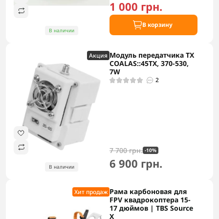
1 000 грн.
В корзину
В наличии
Модуль передатчика TX
Акция
COALAS::45TX, 370-530,
7W
2
7 700 грн.
-10%
6 900 грн.
В наличии
Рама карбоновая для
Хит продаж
FPV квадрокоптера 15-
17 дюймов | TBS Source
X